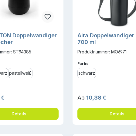
TON Doppelwandiger
Aira Doppelwandiger
echer
700 ml
ummer: ST94385
Produktnummer: MO6971
ählen
auswählen
Farbe
arz
pastellweiß
schwarz
r Preis:
Regulärer Preis:
 €
Ab
10,38 €
Details
Details