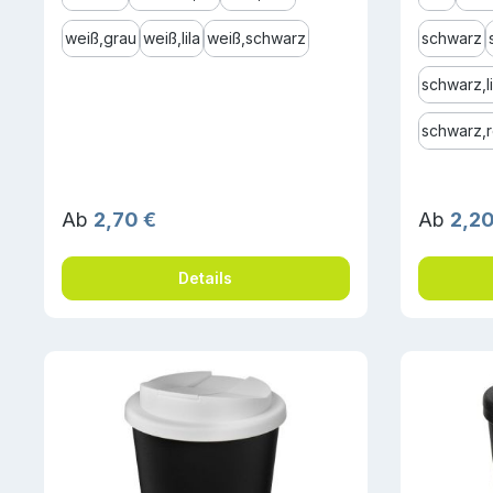
weiß,grau
weiß,lila
weiß,schwarz
schwarz
schwarz,
schwarz,r
Regulärer Preis:
Reguläre
Ab
2,70 €
Ab
2,20
Details