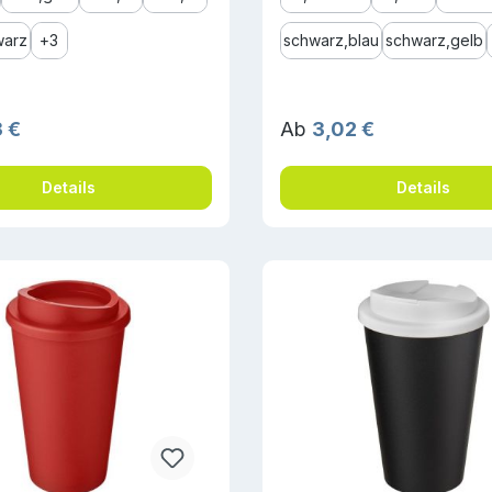
warz
+
3
schwarz,blau
schwarz,gelb
r Preis:
Regulärer Preis:
 €
Ab
3,02 €
Details
Details