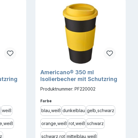
Americano® 350 ml
utzring
Isolierbecher mit Schutzring
Produktnummer: PF220002
auswählen
Farbe
weiß
blau,weiß
dunkelblau
gelb,schwarz
e,weiß
orange,weiß
rot,weiß
schwarz
z
schwarz,rot
mittelblau,weiß