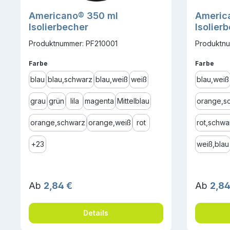
Americano® 350 ml
Americ
Isolierbecher
Isolier
Produktnummer: PF210001
Produktn
auswählen
ausw
Farbe
Farbe
blau
blau,schwarz
blau,weiß
weiß
blau,weiß
grau
grün
lila
magenta
Mittelblau
orange,s
orange,schwarz
orange,weiß
rot
rot,schwa
+
23
weiß,blau
Regulärer Preis:
Reguläre
Ab
2,84 €
Ab
2,84
Details