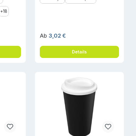
+
18
Regulärer Preis:
Ab
3,02 €
Details