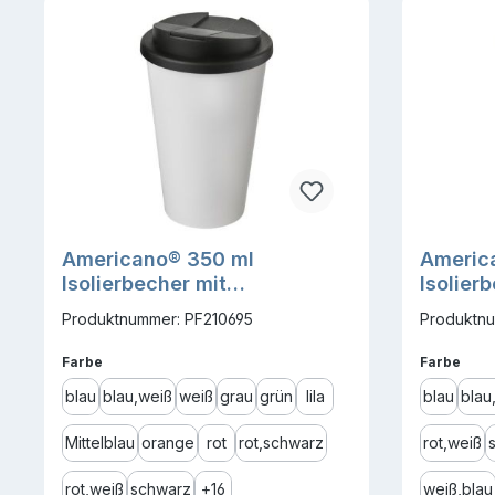
Americano® 350 ml
Americ
Isolierbecher mit
Isolier
auslaufsicherem
& ausla
Produktnummer: PF210695
Produktnu
Schraubverschluss
Schrau
auswählen
ausw
Farbe
Farbe
blau
blau,weiß
weiß
grau
grün
lila
blau
blau
Mittelblau
orange
rot
rot,schwarz
rot,weiß
rot,weiß
schwarz
+
16
weiß,blau