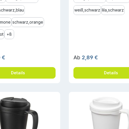
schwarz,blau
weiß,schwarz
lila,schwarz
limone
schwarz,orange
ot
+
8
r Preis:
Regulärer Preis:
 €
Ab
2,89 €
Details
Details