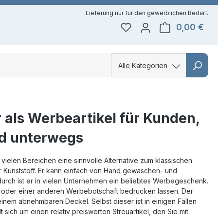
0,00 €
Du hast 0 Produkte auf 
Ware
Alle Kategorien
Alle Kategorien
Kategorie
Thermobecher
als Werbeartikel für Kunden,
nd unterwegs
vielen Bereichen eine sinnvolle Alternative zum klassischen
Kunststoff. Er kann einfach von Hand gewaschen- und
rch ist er in vielen Unternehmen ein beliebtes Werbegeschenk.
o oder einer anderen Werbebotschaft bedrucken lassen. Der
einem abnehmbaren Deckel. Selbst dieser ist in einigen Fällen
lt sich um einen relativ preiswerten Streuartikel, den Sie mit