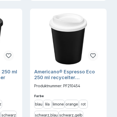
 250 ml
Americano® Espresso Eco
her
250 ml recycelter
Isolierbecher
Produktnummer: PF210454
auswählen
Farbe
z
blau
lila
limone
orange
rot
schwarz
schwarz,blau
schwarz,gelb