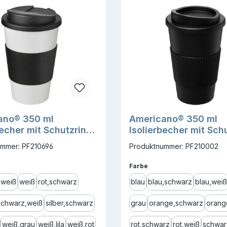
ano® 350 ml
Americano® 350 ml
becher mit Schutzring
Isolierbecher mit Sch
ufsicherem
mmer: PF210696
Produktnummer: PF210002
bverschluss
ählen
auswählen
Farbe
,weiß
weiß
rot,schwarz
blau
blau,schwarz
blau,weiß
schwarz,weiß
silber,schwarz
grau
orange,schwarz
orang
weiß,grau
weiß,lila
weiß,rot
rot,schwarz
rot,weiß
schwar