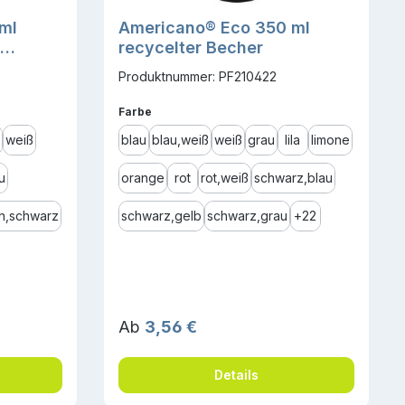
ml
Americano® Eco 350 ml
recycelter Becher
kel
Produktnummer: PF210422
auswählen
Farbe
weiß
blau
blau,weiß
weiß
grau
lila
limone
u
orange
rot
rot,weiß
schwarz,blau
n,schwarz
schwarz,gelb
schwarz,grau
+
22
Regulärer Preis:
Ab
3,56 €
Details