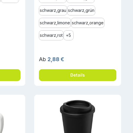
schwarz,grau
schwarz,grün
schwarz,limone
schwarz,orange
schwarz,rot
+
5
Regulärer Preis:
Ab
2,88 €
Details