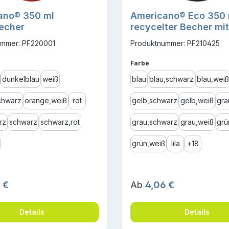
ano® 350 ml
Americano® Eco 350 
becher
recycelter Becher mit
auslaufsicherem Dec
ummer: PF220001
Produktnummer: PF210425
ählen
auswählen
Farbe
dunkelblau
weiß
blau
blau,schwarz
blau,weiß
chwarz
orange,weiß
rot
gelb,schwarz
gelb,weiß
gra
rz
schwarz
schwarz,rot
grau,schwarz
grau,weiß
grü
grün,weiß
lila
+
18
r Preis:
Regulärer Preis:
 €
Ab
4,06 €
Details
Details