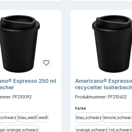
ano® Espresso 250 ml
Americano® Espresso
becher
recycelter Isolierbec
mmer: PF210092
Produktnummer: PF210452
ählen
auswählen
Farbe
,schwarz
blau,weiß
weiß
blau,schwarz
limone,schwar
nge
orange,schwarz
orange,schwarz
rot,schwarz