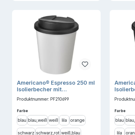
Americano® Espresso 250 ml
Americ
Isolierbecher mit
Isolier
auslaufsicherem
Produktnummer: PF210699
Produktnu
Schraubverschluss
auswählen
ausw
Farbe
Farbe
blau
blau,weiß
weiß
lila
orange
blau
blau
schwarz
schwarz,rot
weiß,blau
lila
ora