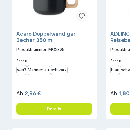
Acero Doppelwandiger
ADLING
Becher 350 ml
Reiseb
Produktnummer: MO2325
Produktn
auswählen
ausw
Farbe
Farbe
weiß
Marineblau
schwarz
blau
schw
Regulärer Preis:
Reguläre
Ab
2,96 €
Ab
1,80
Details