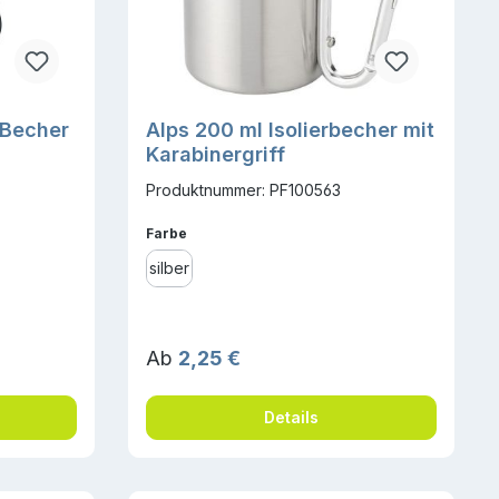
 Becher
Alps 200 ml Isolierbecher mit
Karabinergriff
Produktnummer: PF100563
auswählen
Farbe
silber
Regulärer Preis:
Ab
2,25 €
Details