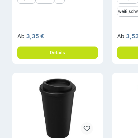
weiß,sch
Regulärer Preis:
Reguläre
Ab
3,35 €
Ab
3,53
Details