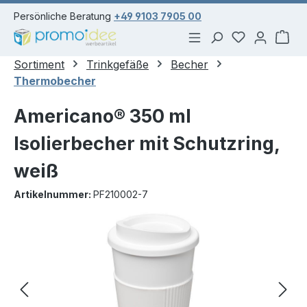
alt springen
Persönliche Beratung
+49 9103 7905 00
Du hast 0 Pr
War
Sortiment
Trinkgefäße
Becher
Thermobecher
Americano® 350 ml
Isolierbecher mit Schutzring,
weiß
Artikelnummer:
PF210002-7
Bildergalerie überspringen