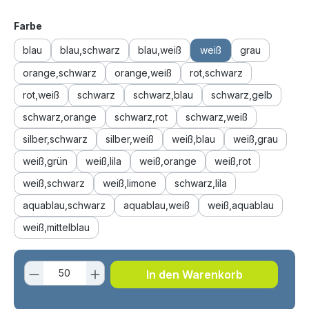
auswählen
Farbe
blau
blau,schwarz
blau,weiß
weiß
grau
orange,schwarz
orange,weiß
rot,schwarz
rot,weiß
schwarz
schwarz,blau
schwarz,gelb
schwarz,orange
schwarz,rot
schwarz,weiß
silber,schwarz
silber,weiß
weiß,blau
weiß,grau
weiß,grün
weiß,lila
weiß,orange
weiß,rot
weiß,schwarz
weiß,limone
schwarz,lila
aquablau,schwarz
aquablau,weiß
weiß,aquablau
weiß,mittelblau
Produkt Anzahl: Gib den gewünschten 
In den Warenkorb