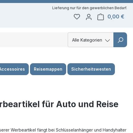
0,00 €
Du hast 0 Produkte auf 
Ware
Alle Kategorien
Alle Kategorien
Kategorie
Auto &
Accessoires
Reisemappen
Reise
Sicherheitswesten
beartikel für Auto und Reise
erer Werbeartikel fängt bei Schlüsselanhänger und Handyhalter