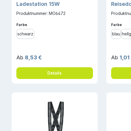
Ladestation 15W
Reised
Produktnummer: MO6472
Produktnu
auswählen
ausw
Farbe
Farbe
schwarz
blau
hell
Regulärer Preis:
Reguläre
Ab
8,53 €
Ab
1,01
Details