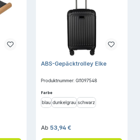
ABS-Gepäcktrolley Elke
Produktnummer: GI1097548
auswählen
Farbe
blau
dunkelgrau
schwarz
Regulärer Preis:
Ab
53,94 €