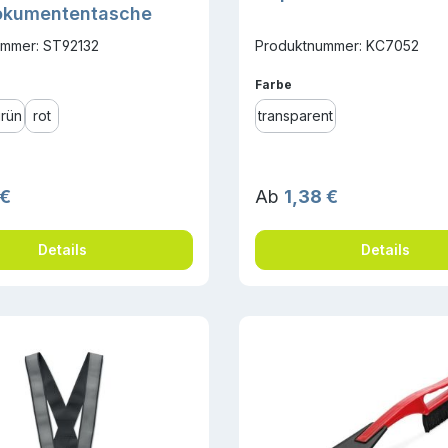
okumententasche
mmer: ST92132
Produktnummer: KC7052
ählen
auswählen
Farbe
grün
rot
transparent
r Preis:
Regulärer Preis:
 €
Ab
1,38 €
Details
Details