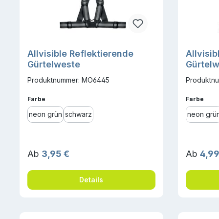
Allvisible Reflektierende
Allvisi
Gürtelweste
Gürtelw
Produktnummer: MO6445
Produktn
auswählen
ausw
Farbe
Farbe
neon grün
schwarz
neon grü
Regulärer Preis:
Reguläre
Ab
3,95 €
Ab
4,99
Details