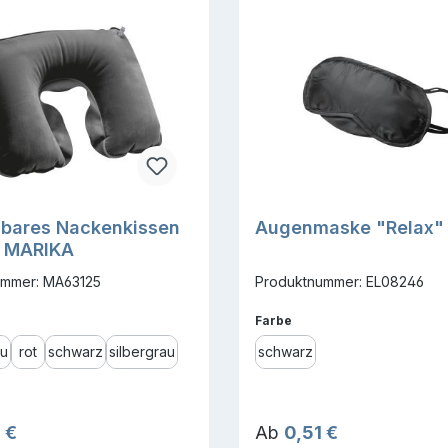
sbares Nackenkissen
Augenmaske "Relax"
i MARIKA
ummer: MA63125
Produktnummer: EL08246
ählen
auswählen
Farbe
au
rot
schwarz
silbergrau
schwarz
r Preis:
Regulärer Preis:
 €
Ab
0,51 €