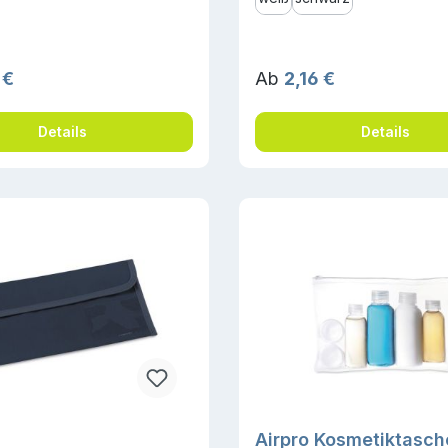
r Preis:
Regulärer Preis:
 €
Ab
2,16 €
Details
Details
Airpro Kosmetiktasch