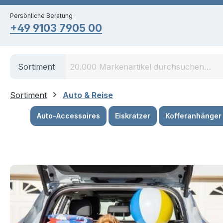
springen
Zur Hauptnavigation springen
Persönliche Beratung
+49 9103 7905 00
Sortiment
Sortiment
Auto & Reise
Auto-Accessoires
Eiskratzer
Kofferanhänger