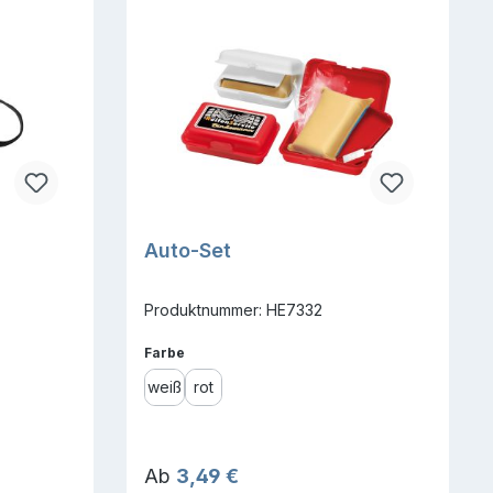
Auto-Set
Produktnummer: HE7332
auswählen
Farbe
weiß
rot
Regulärer Preis:
Ab
3,49 €