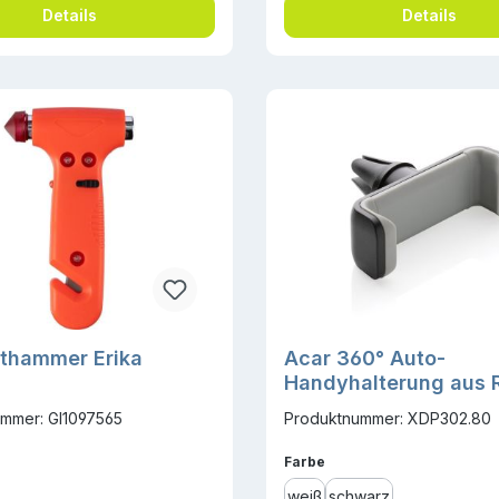
Details
Details
thammer Erika
Acar 360° Auto-
Handyhalterung aus 
recyceltem Kunststof
mmer: GI1097565
Produktnummer: XDP302.80
ählen
auswählen
Farbe
weiß
schwarz