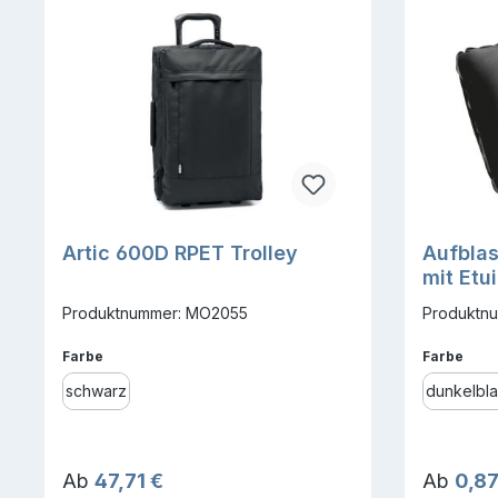
Artic 600D RPET Trolley
Aufbla
mit Etu
Produktnummer: MO2055
Produktn
auswählen
ausw
Farbe
Farbe
schwarz
dunkelbl
Regulärer Preis:
Reguläre
Ab
47,71 €
Ab
0,87