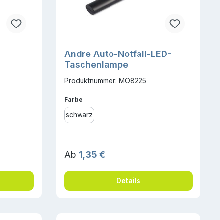
Andre Auto-Notfall-LED-
Taschenlampe
Produktnummer: MO8225
auswählen
Farbe
schwarz
Regulärer Preis:
Ab
1,35 €
Details