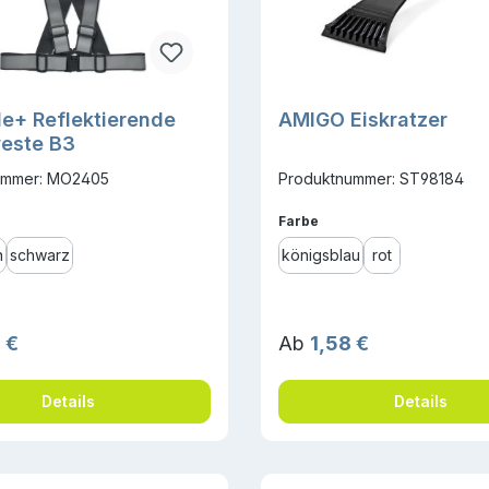
ble+ Reflektierende
AMIGO Eiskratzer
este B3
ummer: MO2405
Produktnummer: ST98184
ählen
auswählen
Farbe
n
schwarz
königsblau
rot
r Preis:
Regulärer Preis:
 €
Ab
1,58 €
Details
Details