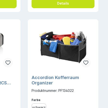
Details
Accordion Kofferraum
RCS
Organizer
f
Produktnummer: PF134022
auswählen
Farbe
schwarz