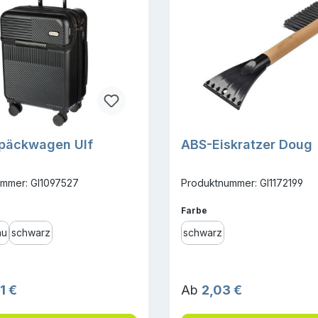
päckwagen Ulf
ABS-Eiskratzer Doug
mmer: GI1097527
Produktnummer: GI1172199
ählen
auswählen
Farbe
au
schwarz
schwarz
r Preis:
Regulärer Preis:
1 €
Ab
2,03 €