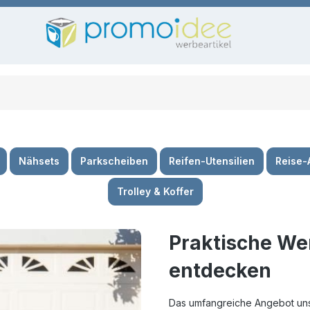
Nähsets
Parkscheiben
Reifen-Utensilien
Reise-
Trolley & Koffer
Praktische Wer
entdecken
Das umfangreiche Angebot uns