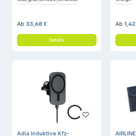
Regulärer Preis:
Reguläre
Ab
33,68 €
Ab
1,42
Details
Adia Induktive Kfz-
AIRLINE