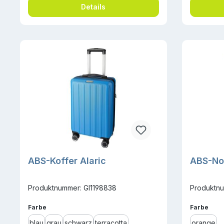
Details
ABS-Koffer Alaric
ABS-No
Produktnummer: GI1198838
Produktnu
auswählen
ausw
Farbe
Farbe
blau
grau
schwarz
terracotta
orange