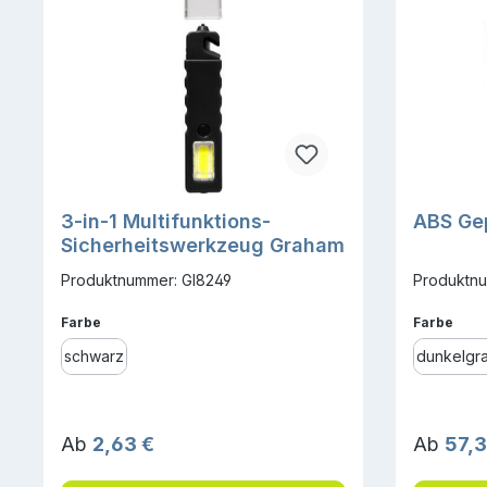
3-in-1 Multifunktions-
ABS Ge
Sicherheitswerkzeug Graham
Produktnummer: GI8249
Produktnu
auswählen
ausw
Farbe
Farbe
schwarz
dunkelgr
Regulärer Preis:
Reguläre
Ab
2,63 €
Ab
57,3