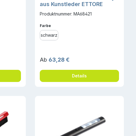
aus Kunstleder ETTORE
Produktnummer: MA68421
auswählen
Farbe
schwarz
Regulärer Preis:
Ab
63,28 €
Details