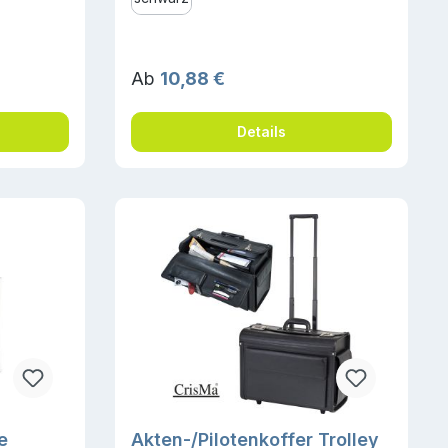
Regulärer Preis:
Ab
10,88 €
Details
e
Akten-/Pilotenkoffer Trolley