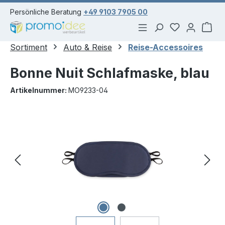
alt springen
Persönliche Beratung
+49 9103 7905 00
Du hast 0 Pr
War
Sortiment
Auto & Reise
Reise-Accessoires
Bonne Nuit Schlafmaske, blau
Artikelnummer:
MO9233-04
Bildergalerie überspringen