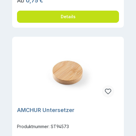
Regulärer Preis:
Ab
0,75 €
Details
AMCHUR Untersetzer
Produktnummer: ST94573