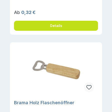
Regulärer Preis:
Ab
0,32 €
Details
Brama Holz Flaschenöffner