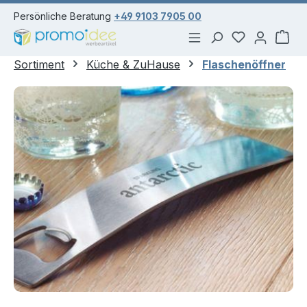
alt springen
Persönliche Beratung
+49 9103 7905 00
Du hast 0 Pr
War
Sortiment
Küche & ZuHause
Flaschenöffner