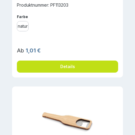
Produktnummer: PF113203
auswählen
Farbe
natur
Regulärer Preis:
Ab
1,01 €
Details