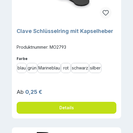
Clave Schlüsselring mit Kapselheber
Produktnummer: MO2793
auswählen
Farbe
blau
grün
Marineblau
rot
schwarz
silber
Regulärer Preis:
Ab
0,25 €
Details