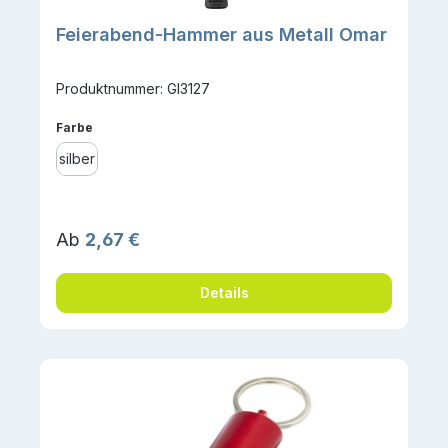
Feierabend-Hammer aus Metall Omar
Produktnummer: GI3127
auswählen
Farbe
silber
Regulärer Preis:
Ab
2,67 €
Details