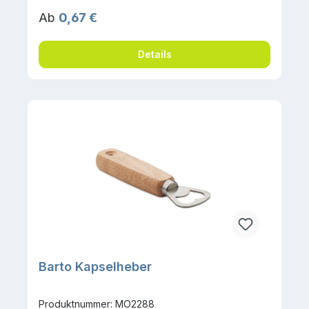
Regulärer Preis:
Ab
0,67 €
Details
Barto Kapselheber
Produktnummer: MO2288