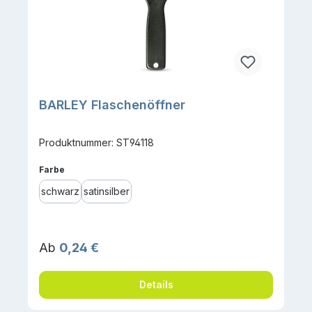
BARLEY Flaschenöffner
Produktnummer: ST94118
auswählen
Farbe
schwarz
satinsilber
Regulärer Preis:
Ab
0,24 €
Details