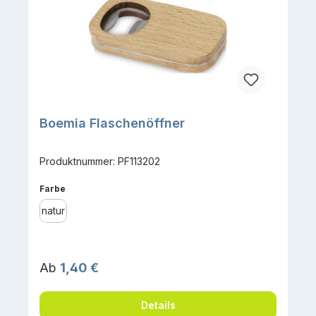
Boemia Flaschenöffner
Produktnummer: PF113202
auswählen
Farbe
natur
Regulärer Preis:
Ab
1,40 €
Details