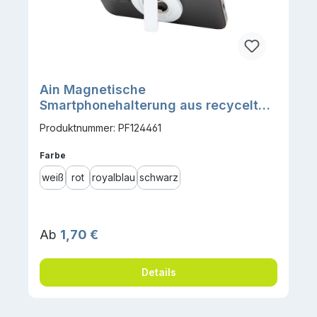
Ain Magnetische
Smartphonehalterung aus recyceltem
Kunststoff mit Flaschenöffner
Produktnummer: PF124461
auswählen
Farbe
weiß
rot
royalblau
schwarz
Regulärer Preis:
Ab
1,70 €
Details