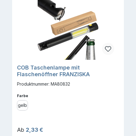
COB Taschenlampe mit
Flaschenöffner FRANZISKA
Produktnummer: MA80832
auswählen
Farbe
gelb
Regulärer Preis:
Ab
2,33 €