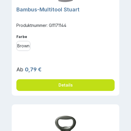
Bambus-Multitool Stuart
Produktnummer: GI1171144
auswählen
Farbe
Brown
Regulärer Preis:
Ab
0,79 €
Details