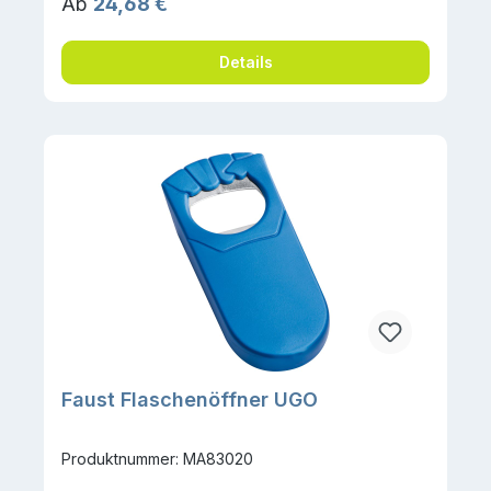
Regulärer Preis:
Ab
24,68 €
Details
Faust Flaschenöffner UGO
Produktnummer: MA83020