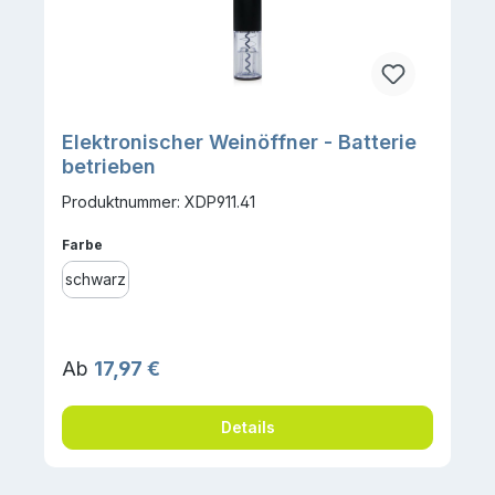
Elektronischer Weinöffner - Batterie
betrieben
Produktnummer: XDP911.41
auswählen
Farbe
schwarz
Regulärer Preis:
Ab
17,97 €
Details