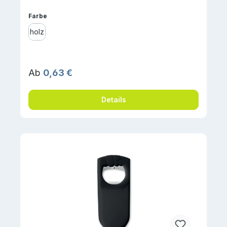
auswählen
Farbe
holz
Regulärer Preis:
Ab
0,63 €
Details