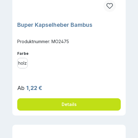
Buper Kapselheber Bambus
Produktnummer: MO2475
auswählen
Farbe
holz
Regulärer Preis:
Ab
1,22 €
Details