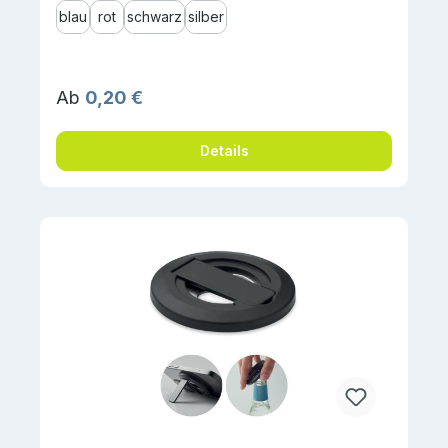
blau
rot
schwarz
silber
Regulärer Preis:
Ab
0,20 €
Details