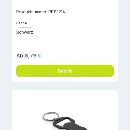
Produktnummer: PF113214
auswählen
Farbe
schwarz
Regulärer Preis:
Ab
8,79 €
Details