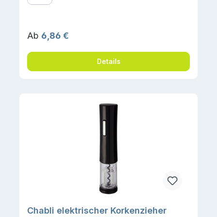
Regulärer Preis:
Ab
6,86 €
Details
Chabli elektrischer Korkenzieher