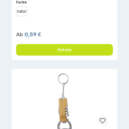
auswählen
Farbe
natur
Regulärer Preis:
Ab
0,59 €
Details