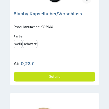
Blabby Kapselheber/Verschluss
Produktnummer: KC2966
auswählen
Farbe
weiß
schwarz
Regulärer Preis:
Ab
0,23 €
Details