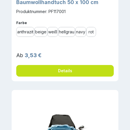
Baumwollhandtuch 50 x 100 cm
Produktnummer: PF117001
auswählen
Farbe
anthrazit
beige
weiß
hellgrau
navy
rot
Regulärer Preis:
Ab
3,53 €
Details