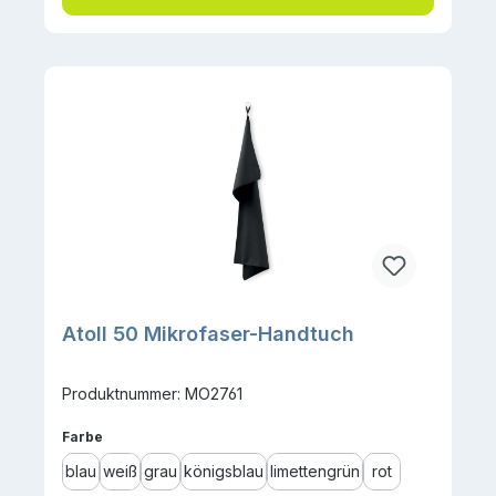
Atoll 50 Mikrofaser-Handtuch
Produktnummer: MO2761
auswählen
Farbe
blau
weiß
grau
königsblau
limettengrün
rot