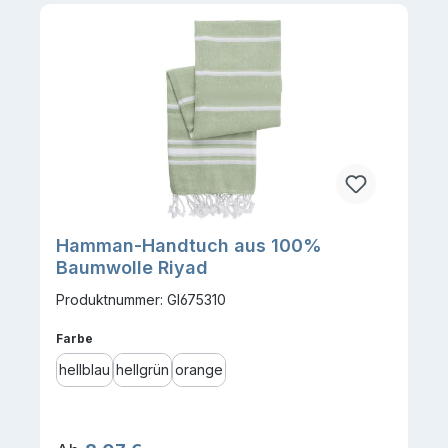
Hamman-Handtuch aus 100%
Baumwolle Riyad
Produktnummer: GI675310
auswählen
Farbe
hellblau
hellgrün
orange