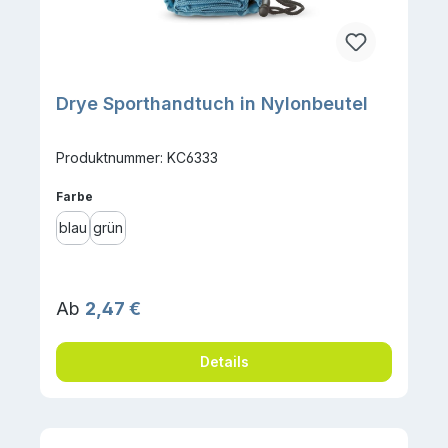
Drye Sporthandtuch in Nylonbeutel
Produktnummer: KC6333
auswählen
Farbe
blau
grün
Regulärer Preis:
Ab
2,47 €
Details