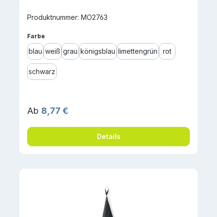
Produktnummer: MO2763
auswählen
Farbe
blau
weiß
grau
königsblau
limettengrün
rot
schwarz
Regulärer Preis:
Ab
8,77 €
Details