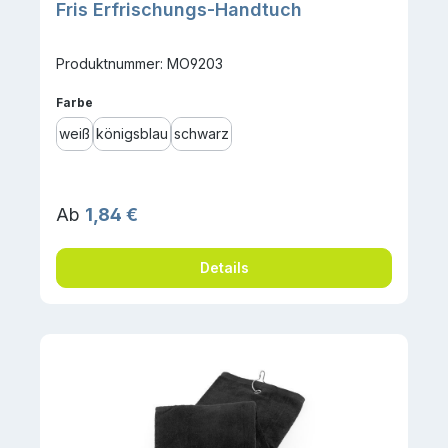
Fris Erfrischungs-Handtuch
Produktnummer: MO9203
auswählen
Farbe
weiß
königsblau
schwarz
Regulärer Preis:
Ab
1,84 €
Details