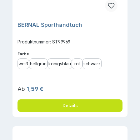
BERNAL Sporthandtuch
Produktnummer: ST99969
auswählen
Farbe
weiß
hellgrün
königsblau
rot
schwarz
Regulärer Preis:
Ab
1,59 €
Details