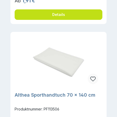
Regulärer Preis:
Ab
1,91 €
Details
Althea Sporthandtuch 70 × 140 cm
Produktnummer: PF113506