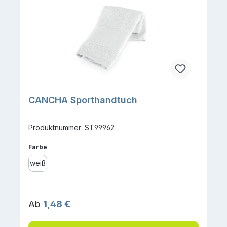
CANCHA Sporthandtuch
Produktnummer: ST99962
auswählen
Farbe
weiß
Regulärer Preis:
Ab
1,48 €