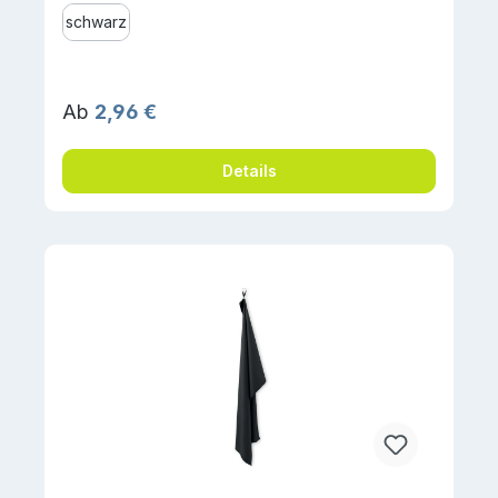
schwarz
Regulärer Preis:
Ab
2,96 €
Details