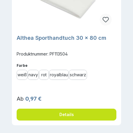
Althea Sporthandtuch 30 × 80 cm
Produktnummer: PF113504
auswählen
Farbe
weiß
navy
rot
royalblau
schwarz
Regulärer Preis:
Ab
0,97 €
Details