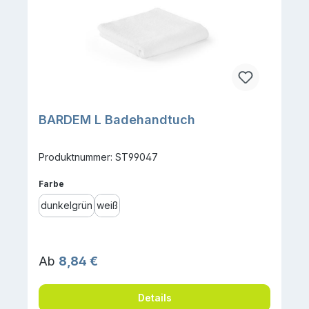
BARDEM L Badehandtuch
Produktnummer: ST99047
auswählen
Farbe
dunkelgrün
weiß
Regulärer Preis:
Ab
8,84 €
Details