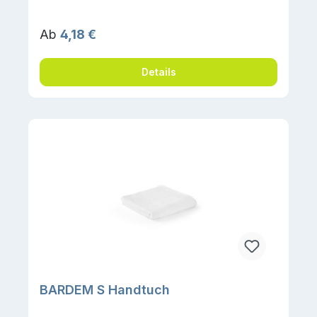
Regulärer Preis:
Ab
4,18 €
Details
BARDEM S Handtuch