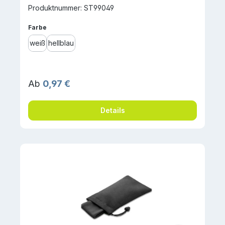
Produktnummer: ST99049
auswählen
Farbe
weiß
hellblau
Regulärer Preis:
Ab
0,97 €
Details