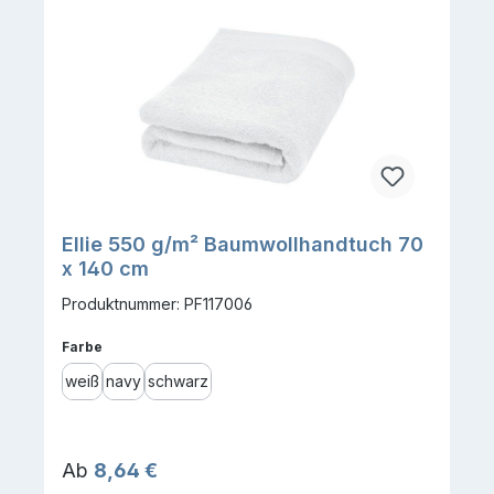
Ellie 550 g/m² Baumwollhandtuch 70
x 140 cm
Produktnummer: PF117006
auswählen
Farbe
weiß
navy
schwarz
Regulärer Preis:
Ab
8,64 €