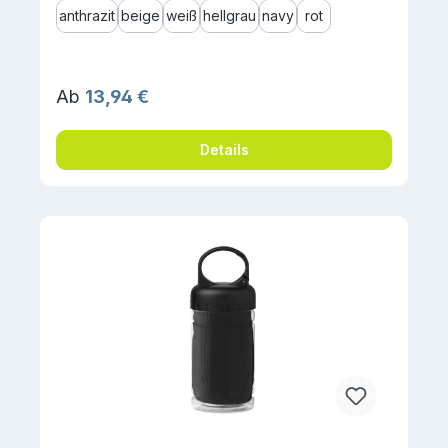
anthrazit
beige
weiß
hellgrau
navy
rot
Regulärer Preis:
Ab
13,94 €
Details