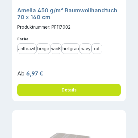
Amelia 450 g/m² Baumwollhandtuch
70 x 140 cm
Produktnummer: PF117002
auswählen
Farbe
anthrazit
beige
weiß
hellgrau
navy
rot
Regulärer Preis:
Ab
6,97 €
Details