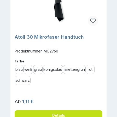
Atoll 30 Mikrofaser-Handtuch
Produktnummer: MO2760
auswählen
Farbe
blau
weiß
grau
königsblau
limettengrün
rot
schwarz
Regulärer Preis:
Ab
1,11 €
Details