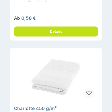
Regulärer Preis:
Ab
0,58 €
Details
Charlotte 450 g/m²