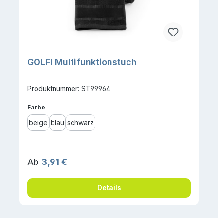
GOLFI Multifunktionstuch
Produktnummer: ST99964
auswählen
Farbe
beige
blau
schwarz
Regulärer Preis:
Ab
3,91 €
Details