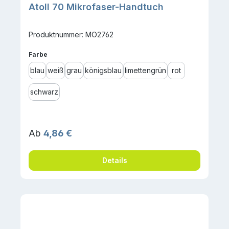
Atoll 70 Mikrofaser-Handtuch
Produktnummer: MO2762
auswählen
Farbe
blau
weiß
grau
königsblau
limettengrün
rot
schwarz
Regulärer Preis:
Ab
4,86 €
Details