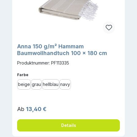
Anna 150 g/m² Hammam
Baumwollhandtuch 100 × 180 cm
Produktnummer: PF113335
auswählen
Farbe
beige
grau
hellblau
navy
Regulärer Preis:
Ab
13,40 €
Details