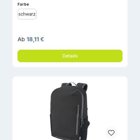
auswählen
Farbe
schwarz
Regulärer Preis:
Ab
18,11 €
Details