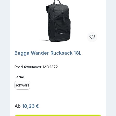
Bagga Wander-Rucksack 18L
Produktnummer: MO2372
auswählen
Farbe
schwarz
Regulärer Preis:
Ab
18,23 €