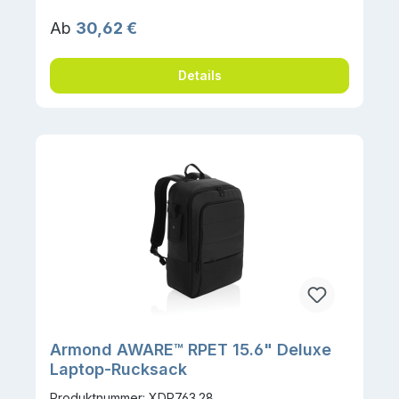
Regulärer Preis:
Ab
30,62 €
Details
Armond AWARE™ RPET 15.6" Deluxe
Laptop-Rucksack
Produktnummer: XDP763.28