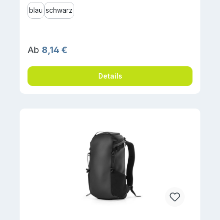
blau
schwarz
Regulärer Preis:
Ab
8,14 €
Details