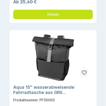
Regulärer Preis:
Ab
25,40 €
Details
Aqua 15" wasserabweisende
Fahrradtasche aus GRS
Recyclingmaterial 20 L
Produktnummer: PF130050