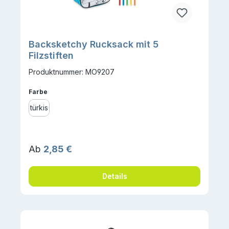
Backsketchy Rucksack mit 5
Filzstiften
Produktnummer: MO9207
auswählen
Farbe
türkis
Regulärer Preis:
Ab
2,85 €
Details