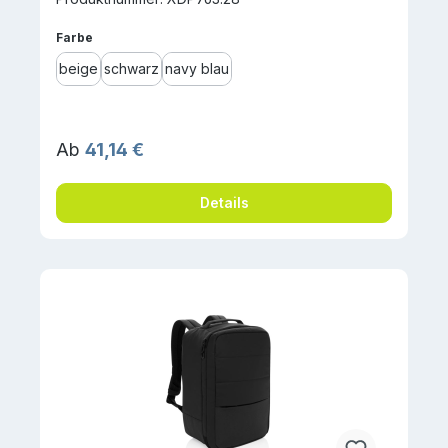
auswählen
Farbe
beige
schwarz
navy blau
Regulärer Preis:
Ab
41,14 €
Details