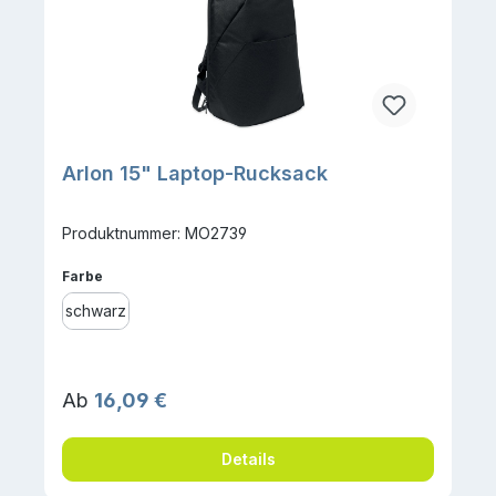
Arlon 15" Laptop-Rucksack
Produktnummer: MO2739
auswählen
Farbe
schwarz
Regulärer Preis:
Ab
16,09 €
Details