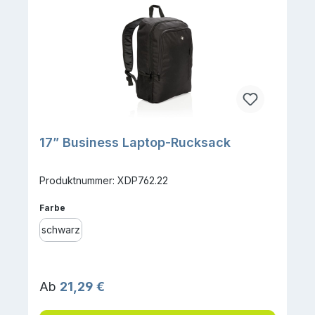
17” Business Laptop-Rucksack
Produktnummer: XDP762.22
auswählen
Farbe
schwarz
Regulärer Preis:
Ab
21,29 €