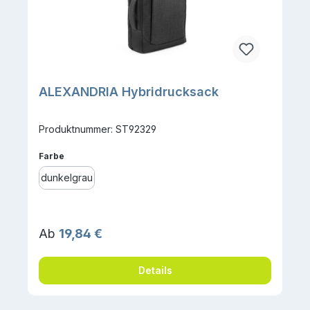
ALEXANDRIA Hybridrucksack
Produktnummer: ST92329
auswählen
Farbe
dunkelgrau
Regulärer Preis:
Ab
19,84 €
Details