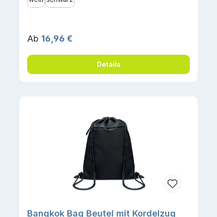
Regulärer Preis:
Ab
16,96 €
Details
Bangkok Bag Beutel mit Kordelzug