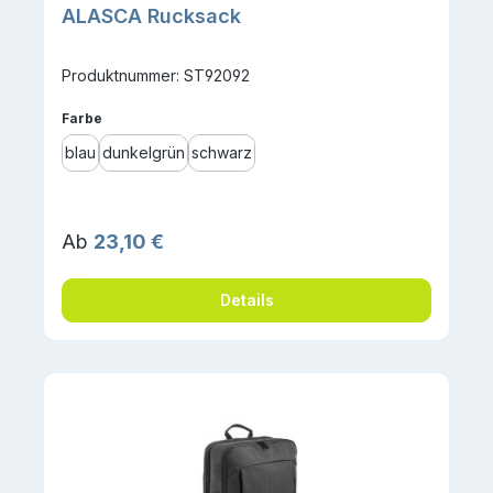
ALASCA Rucksack
Produktnummer: ST92092
auswählen
Farbe
blau
dunkelgrün
schwarz
Regulärer Preis:
Ab
23,10 €
Details