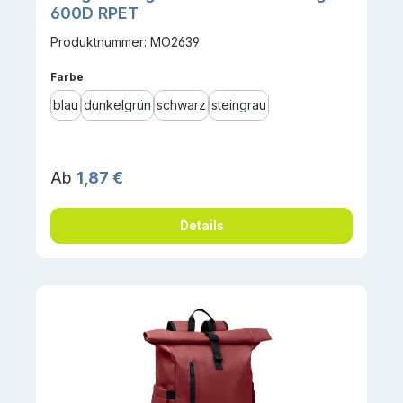
600D RPET
Produktnummer: MO2639
auswählen
Farbe
blau
dunkelgrün
schwarz
steingrau
Regulärer Preis:
Ab
1,87 €
Details