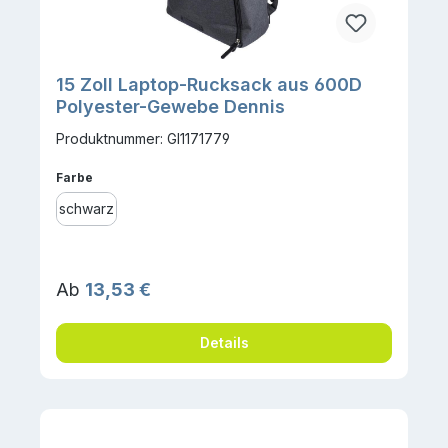
15 Zoll Laptop-Rucksack aus 600D
Polyester-Gewebe Dennis
Produktnummer: GI1171779
auswählen
Farbe
schwarz
Regulärer Preis:
Ab
13,53 €
Details