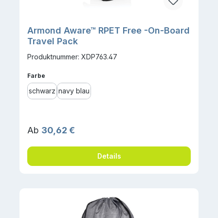
Armond Aware™ RPET Free -On-Board
Travel Pack
Produktnummer: XDP763.47
auswählen
Farbe
schwarz
navy blau
Regulärer Preis:
Ab
30,62 €
Details