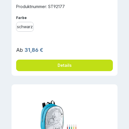
Produktnummer: ST92177
auswählen
Farbe
schwarz
Regulärer Preis:
Ab
31,86 €
Details