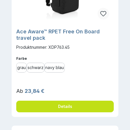
Ace Aware™ RPET Free On Board
travel pack
Produktnummer: XDP763.45
auswählen
Farbe
grau
schwarz
navy blau
Regulärer Preis:
Ab
23,84 €
Details