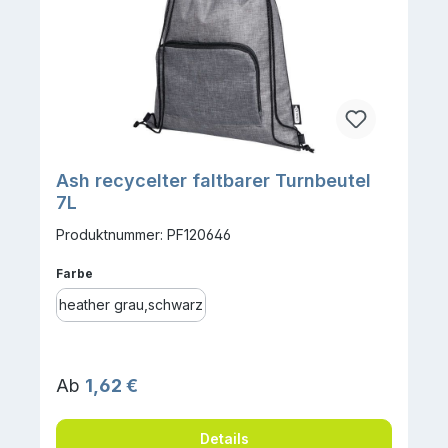
Ash recycelter faltbarer Turnbeutel
7L
Produktnummer: PF120646
auswählen
Farbe
heather grau,schwarz
Regulärer Preis:
Ab
1,62 €
Details