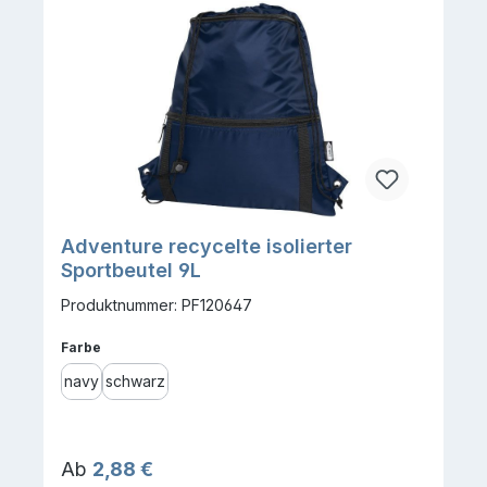
Adventure recycelte isolierter
Sportbeutel 9L
Produktnummer: PF120647
auswählen
Farbe
navy
schwarz
Regulärer Preis:
Ab
2,88 €