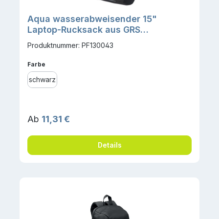
Aqua wasserabweisender 15"
Laptop-Rucksack aus GRS
Recyclingmaterial 21 L
Produktnummer: PF130043
auswählen
Farbe
schwarz
Regulärer Preis:
Ab
11,31 €
Details