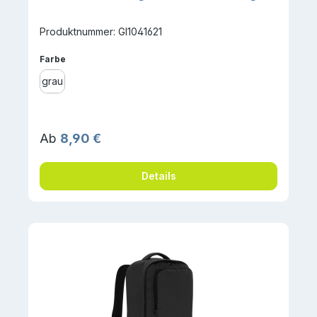
Produktnummer: GI1041621
auswählen
Farbe
grau
Regulärer Preis:
Ab
8,90 €
Details