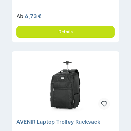
Regulärer Preis:
Ab
6,73 €
Details
AVENIR Laptop Trolley Rucksack