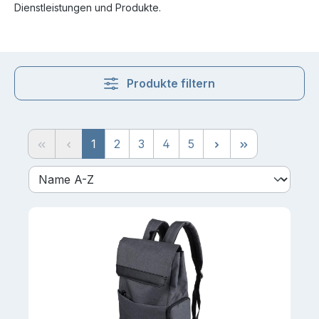
Dienstleistungen und Produkte.
Produkte filtern
Seite
Seite
Seite
Seite
Seite
1
2
3
4
5