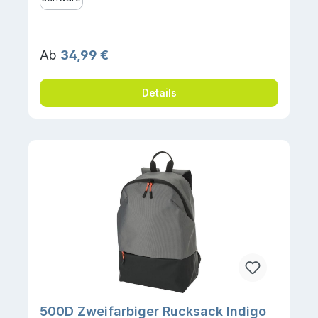
Regulärer Preis:
Ab
34,99 €
Details
500D Zweifarbiger Rucksack Indigo