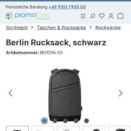
alt springen
Persönliche Beratung
+49 9103 7905 00
Du hast 0 Pr
War
Sortiment
Taschen & Rucksäcke
Rucksäcke
Berlin Rucksack, schwarz
Artikelnummer:
MO9294-03
Bildergalerie überspringen