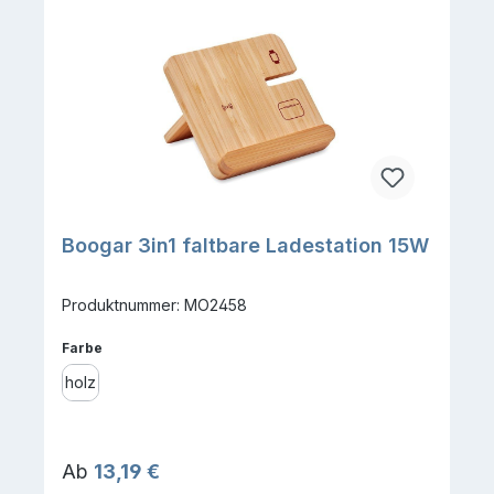
Boogar 3in1 faltbare Ladestation 15W
Produktnummer: MO2458
auswählen
Farbe
holz
Regulärer Preis:
Ab
13,19 €