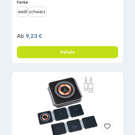
auswählen
Farbe
weiß
schwarz
Regulärer Preis:
Ab
9,23 €
Details