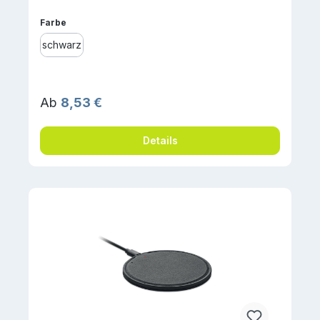
auswählen
Farbe
schwarz
Regulärer Preis:
Ab
8,53 €
Details