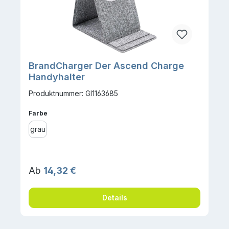
BrandCharger Der Ascend Charge
Handyhalter
Produktnummer: GI1163685
auswählen
Farbe
grau
Regulärer Preis:
Ab
14,32 €
Details