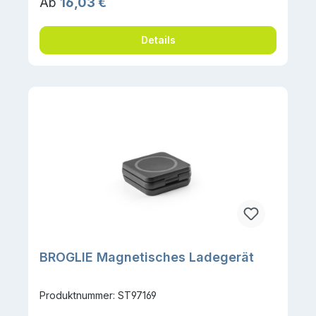
Regulärer Preis:
Ab
16,03 €
Details
BROGLIE Magnetisches Ladegerät
Produktnummer: ST97169