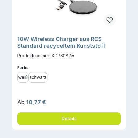
10W Wireless Charger aus RCS
Standard recyceltem Kunststoff
Produktnummer: XDP308.66
auswählen
Farbe
weiß
schwarz
Regulärer Preis:
Ab
10,77 €
Details