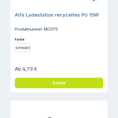
Alfa Ladestation recyceltes PU 15W
Produktnummer: MO2175
auswählen
Farbe
schwarz
Regulärer Preis:
Ab
4,73 €
Details