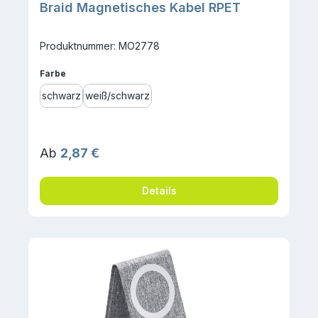
Braid Magnetisches Kabel RPET
Produktnummer: MO2778
auswählen
Farbe
schwarz
weiß/schwarz
Regulärer Preis:
Ab
2,87 €
Details