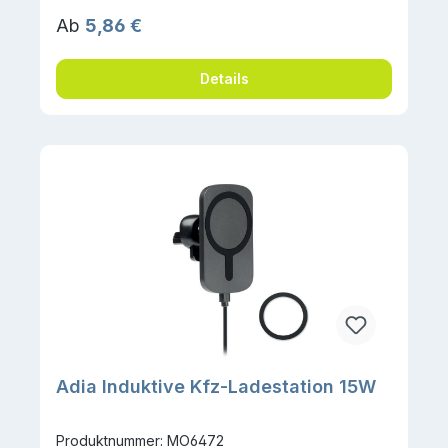
Regulärer Preis:
Ab
5,86 €
Details
Adia Induktive Kfz-Ladestation 15W
Produktnummer: MO6472