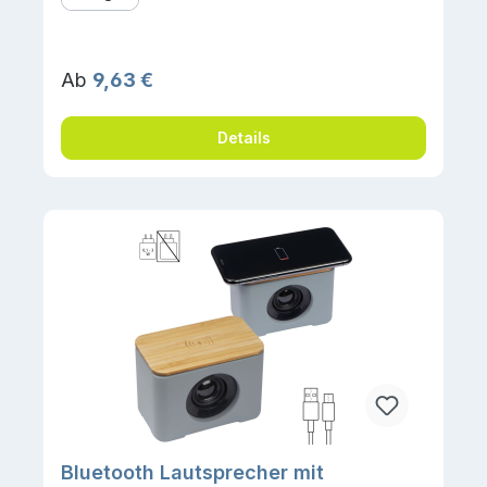
Regulärer Preis:
Ab
9,63 €
Details
Bluetooth Lautsprecher mit