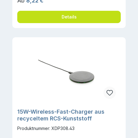
Regulärer Preis:
Ab
8,22 €
Details
15W-Wireless-Fast-Charger aus
recyceltem RCS-Kunststoff
Produktnummer: XDP308.43