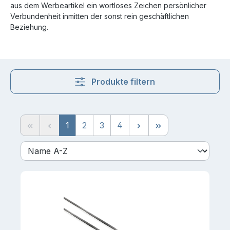
aus dem Werbeartikel ein wortloses Zeichen persönlicher
Verbundenheit inmitten der sonst rein geschäftlichen
Beziehung.
Produkte filtern
Seite
Seite
Seite
Seite
1
2
3
4