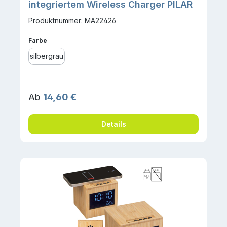
integriertem Wireless Charger PILAR
Produktnummer: MA22426
auswählen
Farbe
silbergrau
Regulärer Preis:
Ab
14,60 €
Details