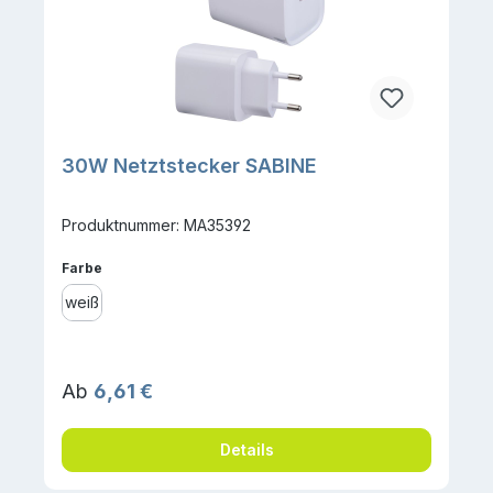
30W Netztstecker SABINE
Produktnummer: MA35392
auswählen
Farbe
weiß
Regulärer Preis:
Ab
6,61 €
Details