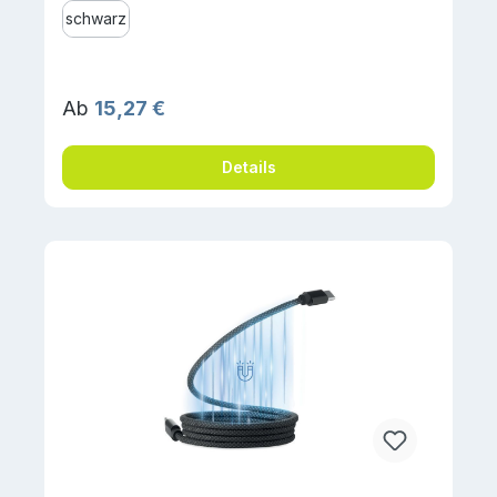
schwarz
Regulärer Preis:
Ab
15,27 €
Details