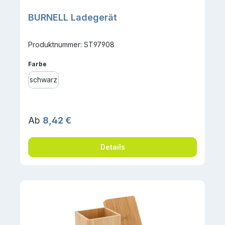
BURNELL Ladegerät
Produktnummer: ST97908
auswählen
Farbe
schwarz
Regulärer Preis:
Ab
8,42 €
Details