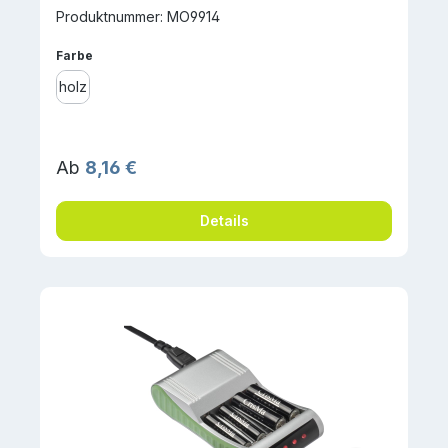
Produktnummer: MO9914
auswählen
Farbe
holz
Regulärer Preis:
Ab
8,16 €
Details