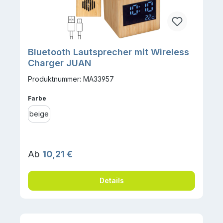
Bluetooth Lautsprecher mit Wireless
Charger JUAN
Produktnummer: MA33957
auswählen
Farbe
beige
Regulärer Preis:
Ab
10,21 €
Details