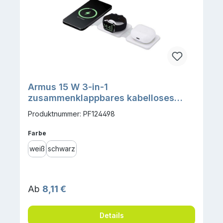
Armus 15 W 3-in-1
zusammenklappbares kabelloses
Ladegerät aus recyceltem Kunststoff
Produktnummer: PF124498
auswählen
Farbe
weiß
schwarz
Regulärer Preis:
Ab
8,11 €
Details