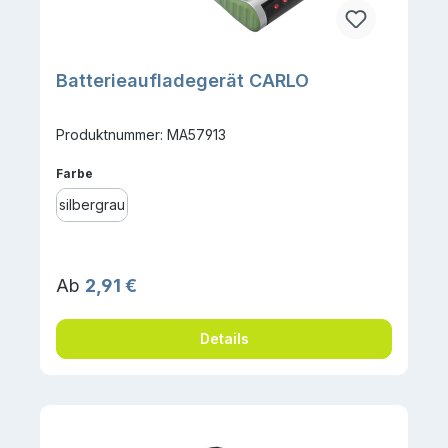
Batterieaufladegerät CARLO
Produktnummer: MA57913
auswählen
Farbe
silbergrau
Regulärer Preis:
Ab
2,91 €
Details