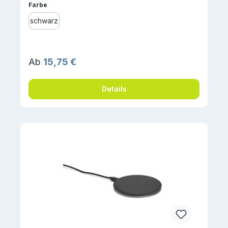
auswählen
Farbe
schwarz
Regulärer Preis:
Ab
15,75 €
Details