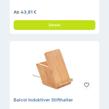
Regulärer Preis:
Ab
43,81 €
Details
Baicoi Induktiver Stifthalter