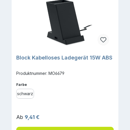
Block Kabelloses Ladegerät 15W ABS
Produktnummer: MO6679
auswählen
Farbe
schwarz
Regulärer Preis:
Ab
9,41 €