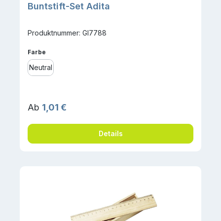
Buntstift-Set Adita
Produktnummer: GI7788
auswählen
Farbe
Neutral
Regulärer Preis:
Ab
1,01 €
Details