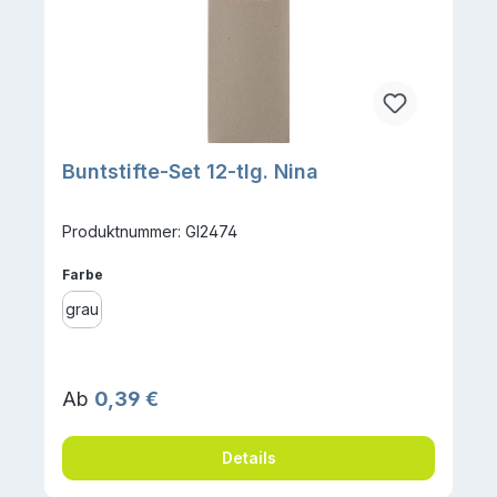
Buntstifte-Set 12-tlg. Nina
Produktnummer: GI2474
auswählen
Farbe
grau
Regulärer Preis:
Ab
0,39 €
Details