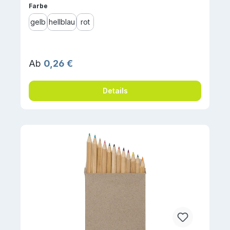
auswählen
Farbe
gelb
hellblau
rot
Regulärer Preis:
Ab
0,26 €
Details