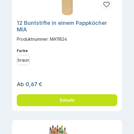
12 Buntstifte in einem Pappköcher
MIA
Produktnummer: MA11824
auswählen
Farbe
braun
Regulärer Preis:
Ab
0,67 €
Details