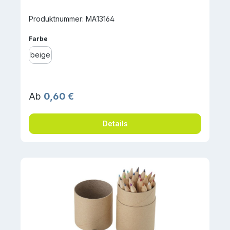
Produktnummer: MA13164
auswählen
Farbe
beige
Regulärer Preis:
Ab
0,60 €
Details