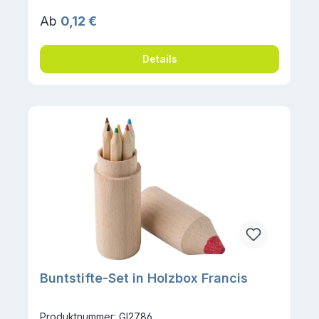
Regulärer Preis:
Ab
0,12 €
Details
Buntstifte-Set in Holzbox Francis
Produktnummer: GI2786