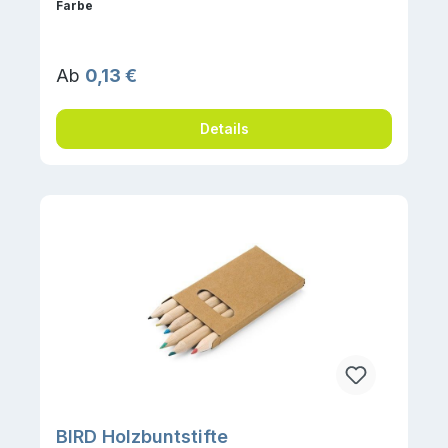
auswählen
Farbe
Regulärer Preis:
Ab
0,13 €
Details
BIRD Holzbuntstifte