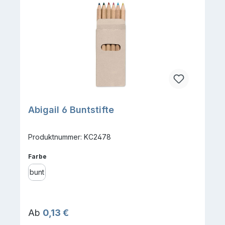
Abigail 6 Buntstifte
Produktnummer: KC2478
auswählen
Farbe
bunt
Regulärer Preis:
Ab
0,13 €