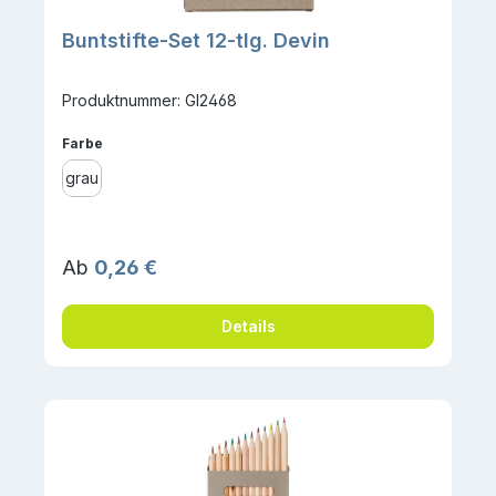
Buntstifte-Set 12-tlg. Devin
Produktnummer: GI2468
auswählen
Farbe
grau
Regulärer Preis:
Ab
0,26 €
Details