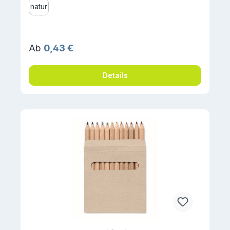
natur
Regulärer Preis:
Ab
0,43 €
Details