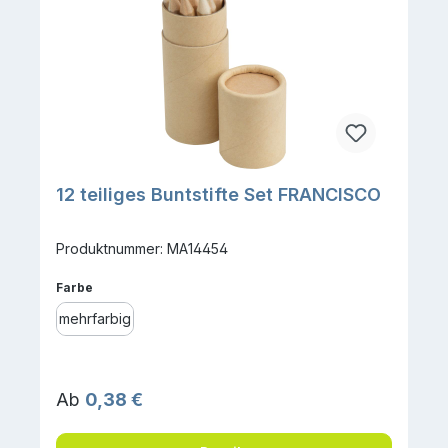
12 teiliges Buntstifte Set FRANCISCO
Produktnummer: MA14454
auswählen
Farbe
mehrfarbig
Regulärer Preis:
Ab
0,38 €