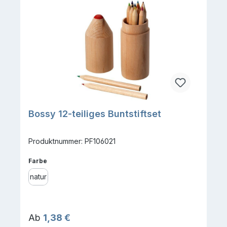
Bossy 12-teiliges Buntstiftset
Produktnummer: PF106021
auswählen
Farbe
natur
Regulärer Preis:
Ab
1,38 €