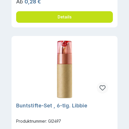
Regulärer Preis:
Ab
0,28 €
Details
Buntstifte-Set , 6-tlg. Libbie
Produktnummer: GI2497