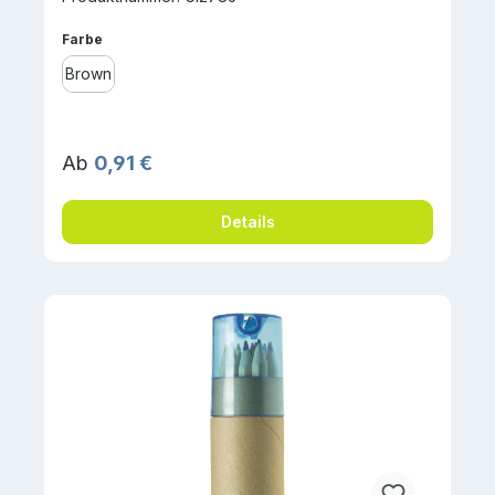
auswählen
Farbe
Brown
Regulärer Preis:
Ab
0,91 €
Details