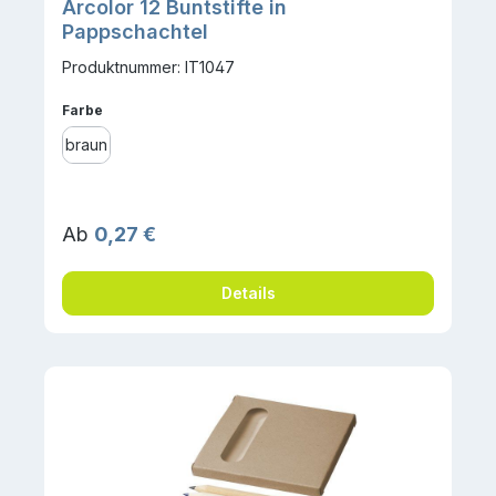
Arcolor 12 Buntstifte in
Pappschachtel
Produktnummer: IT1047
auswählen
Farbe
braun
Regulärer Preis:
Ab
0,27 €
Details