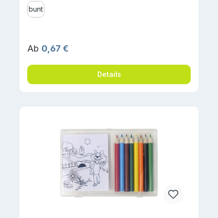
bunt
Regulärer Preis:
Ab
0,67 €
Details