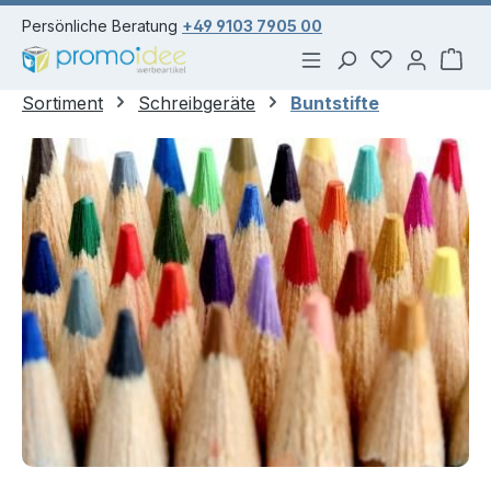
alt springen
Persönliche Beratung
+49 9103 7905 00
Du hast 0 Pr
War
Sortiment
Schreibgeräte
Buntstifte