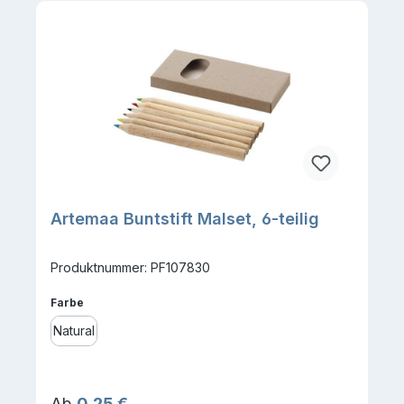
Artemaa Buntstift Malset, 6-teilig
Produktnummer: PF107830
auswählen
Farbe
Natural
Regulärer Preis:
Ab
0,25 €