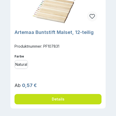
Artemaa Buntstift Malset, 12-teilig
Produktnummer: PF107831
auswählen
Farbe
Natural
Regulärer Preis:
Ab
0,57 €
Details