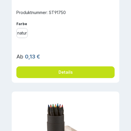
Produktnummer: ST91750
auswählen
Farbe
natur
Regulärer Preis:
Ab
0,13 €
Details