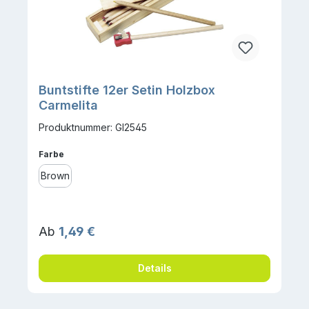
Buntstifte 12er Setin Holzbox
Carmelita
Produktnummer: GI2545
auswählen
Farbe
Brown
Regulärer Preis:
Ab
1,49 €
Details