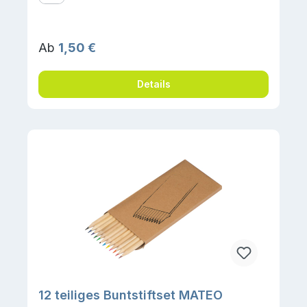
Regulärer Preis:
Ab
1,50 €
Details
12 teiliges Buntstiftset MATEO