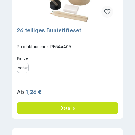
26 teiliges Buntstifteset
Produktnummer: PF544405
auswählen
Farbe
natur
Regulärer Preis:
Ab
1,26 €
Details