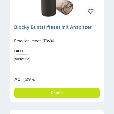
Blocky Buntstifteset mit Anspitzer
Produktnummer: IT3630
auswählen
Farbe
schwarz
Regulärer Preis:
Ab
1,29 €
Details