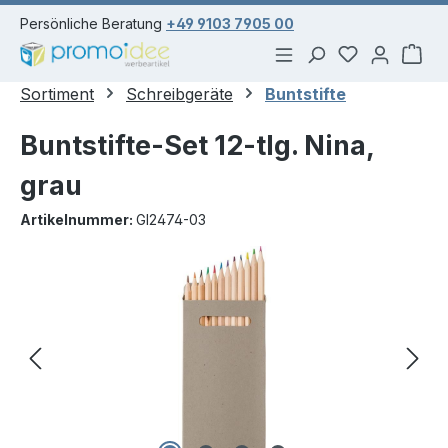
alt springen
Persönliche Beratung
+49 9103 7905 00
Du hast 0 Pr
War
Sortiment
Schreibgeräte
Buntstifte
Buntstifte-Set 12-tlg. Nina,
grau
Artikelnummer:
GI2474-03
Bildergalerie überspringen