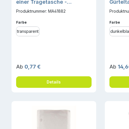
einer Tragetasche -
kompostierbar DAVIDE
Produktnummer: MA41882
Produktn
auswählen
ausw
Farbe
Farbe
transparent
dunkelbl
Regulärer Preis:
Reguläre
Ab
0,77 €
Ab
14,6
Details