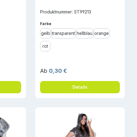
Produktnummer: ST99213
auswählen
Farbe
gelb
transparent
hellblau
orange
rot
Regulärer Preis:
Ab
0,30 €
Details