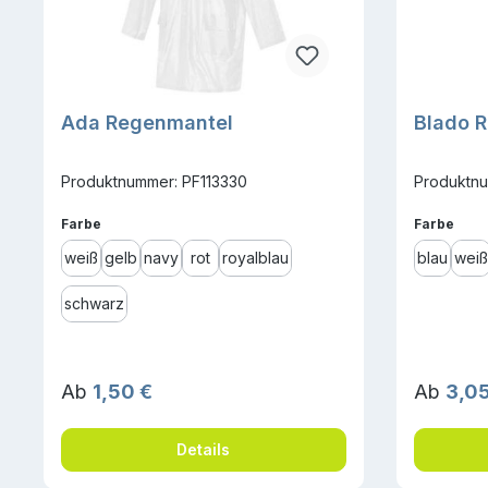
Ada Regenmantel
Blado 
Produktnummer: PF113330
Produktnu
auswählen
ausw
Farbe
Farbe
weiß
gelb
navy
rot
royalblau
blau
weiß
schwarz
Regulärer Preis:
Reguläre
Ab
1,50 €
Ab
3,05
Details