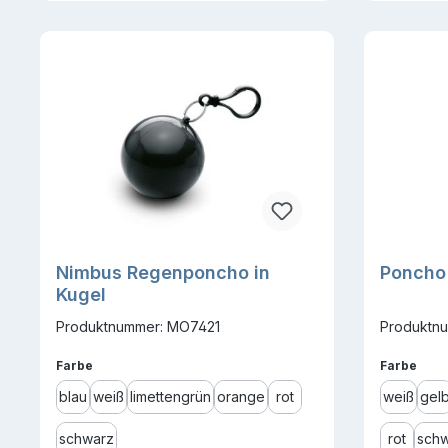
Nimbus Regenponcho in
Poncho 
Kugel
Produktnummer: MO7421
Produktnu
auswählen
ausw
Farbe
Farbe
blau
weiß
limettengrün
orange
rot
weiß
gel
schwarz
rot
schw