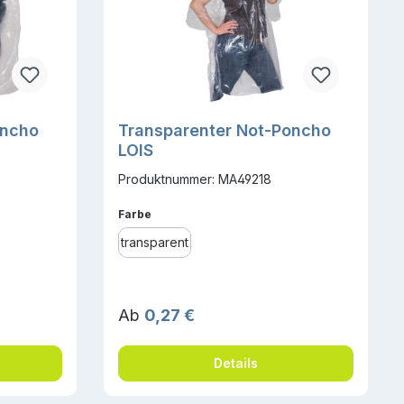
oncho
Transparenter Not-Poncho
LOIS
Produktnummer: MA49218
auswählen
Farbe
transparent
Regulärer Preis:
Ab
0,27 €
Details