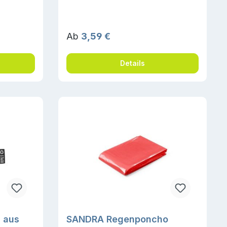
Regulärer Preis:
Ab
3,59 €
Details
 aus
SANDRA Regenponcho