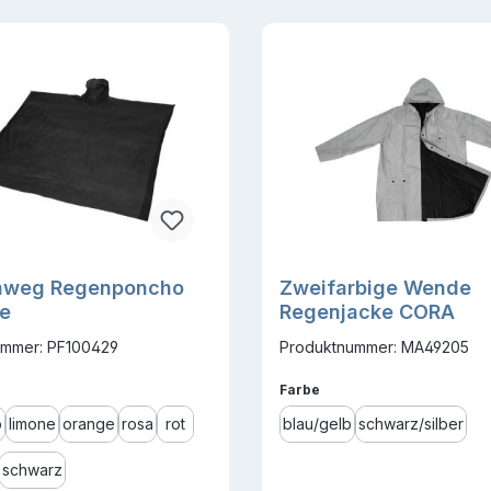
inweg Regenponcho
Zweifarbige Wende
le
Regenjacke CORA
ummer: PF100429
Produktnummer: MA49205
ählen
auswählen
Farbe
b
limone
orange
rosa
rot
blau/gelb
schwarz/silber
schwarz