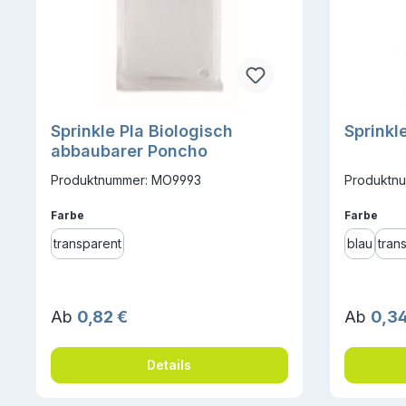
Sprinkle Pla Biologisch
Sprinkl
abbaubarer Poncho
Produktnummer: MO9993
Produktnu
auswählen
ausw
Farbe
Farbe
transparent
blau
tran
Regulärer Preis:
Reguläre
Ab
0,82 €
Ab
0,34
Details