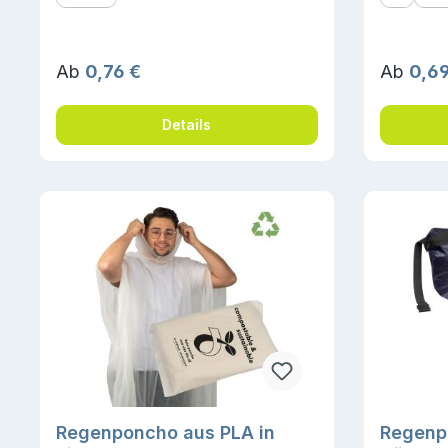
Regulärer Preis:
Reguläre
Ab
0,76 €
Ab
0,69
Details
Regenponcho aus PLA in
Regenp