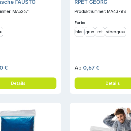
Gürteltasche FAUSTO
RPET GEORG
ummer: MA52671
Produktnummer: MA43788
ählen
auswählen
Farbe
au
blau
grün
rot
silbergrau
r Preis:
Regulärer Preis:
0 €
Ab
0,67 €
Details
Details