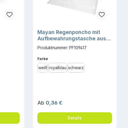
Mayan Regenponcho mit
Aufbewahrungstasche aus
recyceltem Kunststoff
Produktnummer: PF109417
auswählen
Farbe
weiß
royalblau
schwarz
Regulärer Preis:
Ab
0,36 €
Details