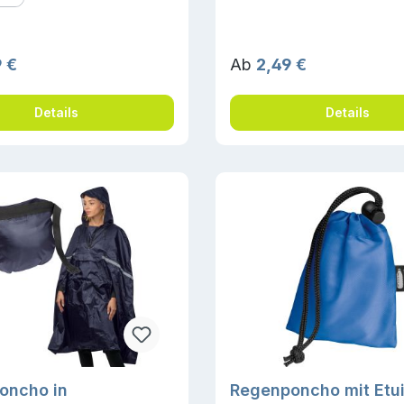
r Preis:
Regulärer Preis:
 €
Ab
2,49 €
Details
Details
oncho in
Regenponcho mit Etui