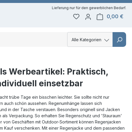
0,00 €
Du hast 0 Produkte auf 
Ware
Alle Kategorien
Alle Kategorien
Kategorie
Regenjacken
s Werbeartikel: Praktisch,
ndividuell einsetzbar
ht trübe Tage ein bisschen leichter. Sie sollte nicht nur
rn auch schön aussehen. Regenumhänge lassen sich
nd in der Tasche verstauen. Besonders originell sind Jacken
ln als Verpackung. So erhalten Sie Regenschutz und 'Stauraum'
aber von Geschäften mit Outdoor-Sortiment können Regenjacken
um Kauf verschenken. Mit einer Regenjacke und dem passenden