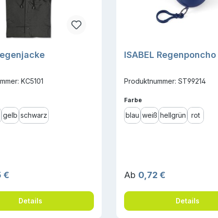
Regenjacke
ISABEL Regenponcho
mmer: KC5101
Produktnummer: ST99214
ählen
auswählen
Farbe
gelb
schwarz
blau
weiß
hellgrün
rot
r Preis:
Regulärer Preis:
 €
Ab
0,72 €
Details
Details