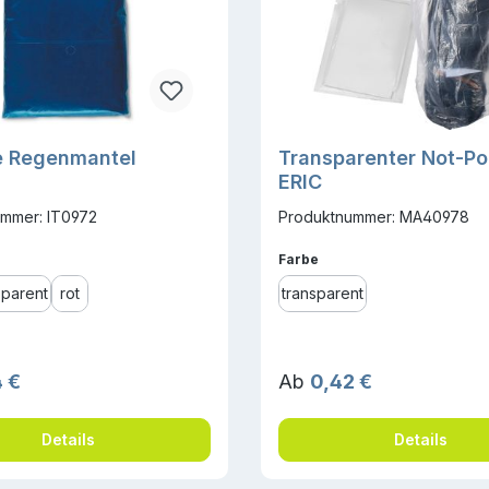
e Regenmantel
Transparenter Not-P
ERIC
mmer: IT0972
Produktnummer: MA40978
ählen
auswählen
Farbe
sparent
rot
transparent
r Preis:
Regulärer Preis:
 €
Ab
0,42 €
Details
Details