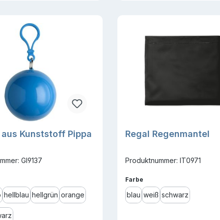
aus Kunststoff Pippa
Regal Regenmantel
mmer: GI9137
Produktnummer: IT0971
ählen
auswählen
Farbe
b
hellblau
hellgrün
orange
blau
weiß
schwarz
arz