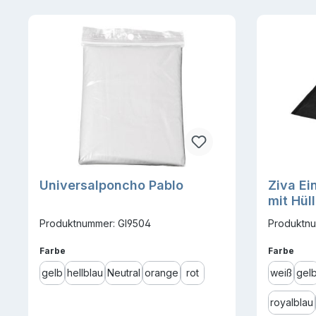
Universalponcho Pablo
Ziva E
mit Hül
Produktnummer: GI9504
Produktn
auswählen
ausw
Farbe
Farbe
gelb
hellblau
Neutral
orange
rot
weiß
gel
royalblau