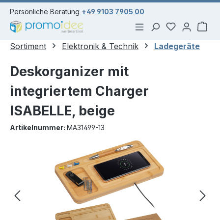
alt springen
Persönliche Beratung
+49 9103 7905 00
Du hast 0 Pr
War
Sortiment
Elektronik & Technik
Ladegeräte
Deskorganizer mit
integriertem Charger
ISABELLE, beige
Artikelnummer:
MA31499-13
Bildergalerie überspringen