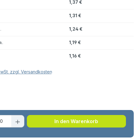
1,37 €
1,31 €
1,24 €
.
1,19 €
k.
1,16 €
MwSt. zzgl. Versandkosten
hlen
t Anzahl: Gib den gewünschten Wert ei
In den Warenkorb