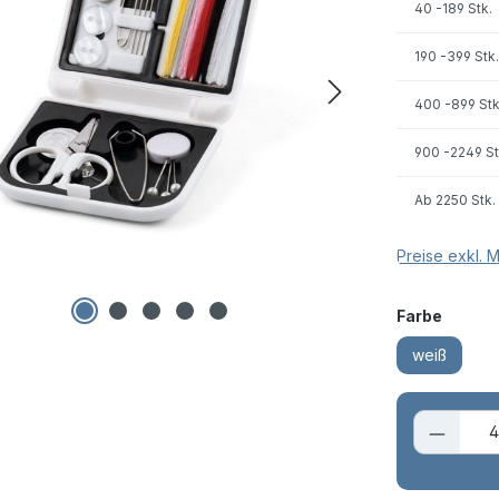
40
-189 Stk.
190
-399 Stk.
400
-899 Stk
900
-2249 St
Ab
2250 Stk.
Preise exkl. 
auswä
Farbe
weiß
Produk