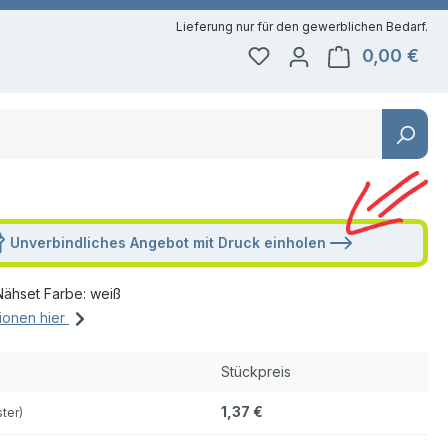
0,00 €
Du hast 0 Produkte auf 
Ware
Unverbindliches Angebot mit Druck einholen
Nähset Farbe: weiß
ionen hier
Stückpreis
1,37 €
ster)