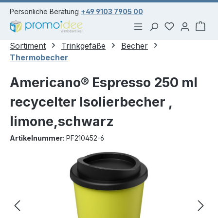
alt springen
Persönliche Beratung
+49 9103 7905 00
Du hast 0 Pr
War
Sortiment
Trinkgefäße
Becher
Thermobecher
Americano® Espresso 250 ml
recycelter Isolierbecher ,
limone,schwarz
Artikelnummer:
PF210452-6
Bildergalerie überspringen