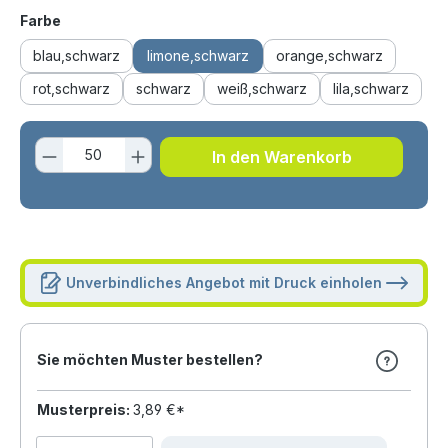
auswählen
Farbe
blau,schwarz
limone,schwarz
orange,schwarz
rot,schwarz
schwarz
weiß,schwarz
lila,schwarz
Produkt Anzahl: Gib den gewünschten 
In den Warenkorb
Unverbindliches Angebot mit Druck einholen
Sie möchten Muster bestellen?
Musterpreis:
3,89 €*