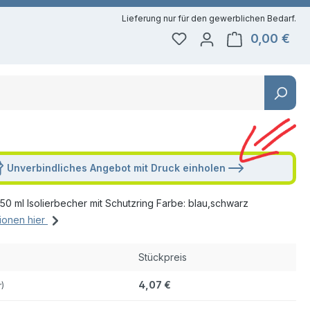
0,00 €
Du hast 0 Produkte auf 
Ware
Unverbindliches Angebot mit Druck einholen
0 ml Isolierbecher mit Schutzring Farbe: blau,schwarz
ionen hier
Stückpreis
4,07 €
r)