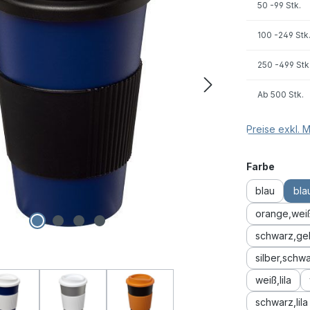
50
-99 Stk.
100
-249 Stk
250
-499 Stk
Ab
500 Stk.
Preise exkl. 
auswä
Farbe
blau
bla
orange,wei
schwarz,ge
silber,schw
weiß,lila
schwarz,lila