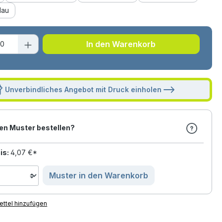
lau
t Anzahl: Gib den gewünschten Wert ei
In den Warenkorb
Unverbindliches Angebot mit Druck einholen
en Muster bestellen?
is:
4,07 €*
Muster in den Warenkorb
ttel hinzufügen