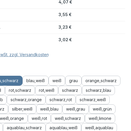
4,07 €
3,55 €
.
3,23 €
.
3,02 €
MwSt. zzgl. Versandkosten
hlen
u,schwarz
blau,weiß
weiß
grau
orange,schwarz
ß
rot,schwarz
rot,weiß
schwarz
schwarz,blau
lb
schwarz,orange
schwarz,rot
schwarz,weiß
arz
silber,weiß
weiß,blau
weiß,grau
weiß,grün
weiß,orange
weiß,rot
weiß,schwarz
weiß,limone
aquablau,schwarz
aquablau,weiß
weiß,aquablau