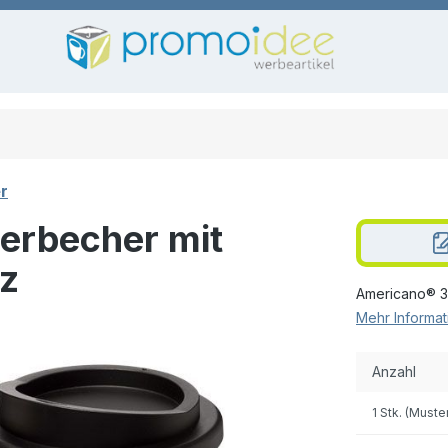
r
erbecher mit
rz
Americano® 35
Mehr Informat
Anzahl
1 Stk. (Muste