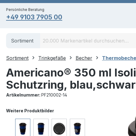
springen
Zur Hauptnavigation springen
Persönliche Beratung
+49 9103 7905 00
Sortiment
Sortiment
Trinkgefäße
Becher
Thermobeche
Americano® 350 ml Isoli
Schutzring, blau,schwa
Artikelnummer:
PF210002-14
Bildergalerie überspringen
Weitere Produktbilder