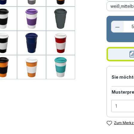
weiß,mittelb
Produk
Sie möcht
Musterpre
Zum Merkze