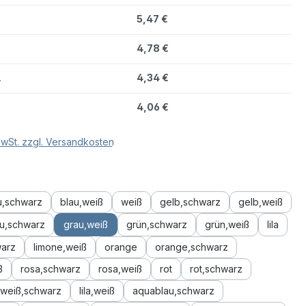
5,47 €
4,78 €
.
4,34 €
.
4,06 €
MwSt. zzgl. Versandkosten
hlen
u,schwarz
blau,weiß
weiß
gelb,schwarz
gelb,weiß
u,schwarz
grau,weiß
grün,schwarz
grün,weiß
lila
warz
limone,weiß
orange
orange,schwarz
ß
rosa,schwarz
rosa,weiß
rot
rot,schwarz
weiß,schwarz
lila,weiß
aquablau,schwarz