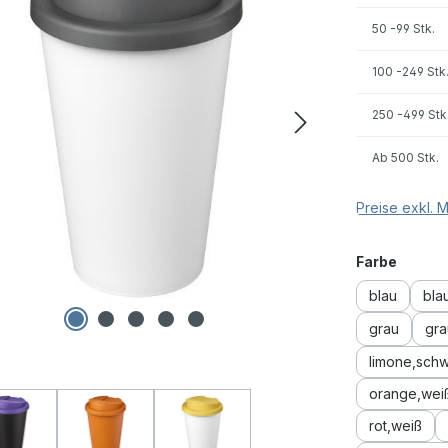
50
-99 Stk.
100
-249 Stk
250
-499 Stk
Ab
500 Stk.
Preise exkl. 
auswä
Farbe
blau
bla
grau
gra
limone,sch
orange,wei
rot,weiß