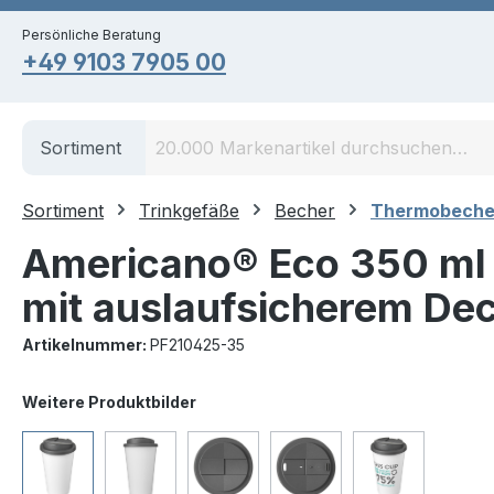
springen
Zur Hauptnavigation springen
Persönliche Beratung
+49 9103 7905 00
Sortiment
Sortiment
Trinkgefäße
Becher
Thermobeche
Americano® Eco 350 ml 
mit auslaufsicherem Dec
Artikelnummer:
PF210425-35
Bildergalerie überspringen
Weitere Produktbilder