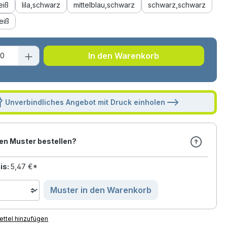
eiß
lila,schwarz
mittelblau,schwarz
schwarz,schwarz
eiß
t Anzahl: Gib den gewünschten Wert ei
In den Warenkorb
Unverbindliches Angebot mit Druck einholen
en Muster bestellen?
is:
5,47 €*
Muster in den Warenkorb
ttel hinzufügen