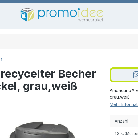
r
recycelter Becher
kel, grau,weiß
Americano® Ec
grau,weiß
Mehr Informat
Anzahl
1 Stk. (Muste