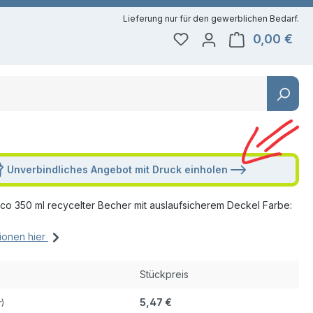
0,00 €
Du hast 0 Produkte auf 
Ware
Unverbindliches Angebot mit Druck einholen
o 350 ml recycelter Becher mit auslaufsicherem Deckel Farbe:
ionen hier
Stückpreis
5,47 €
r)