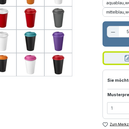
aquablau,w
mittelblau,w
Produk
Sie möcht
Musterpre
Zum Merkze