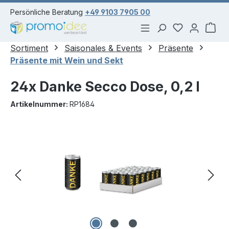
alt springen
Persönliche Beratung
+49 9103 7905 00
Du hast 0 Pr
War
Sortiment
Saisonales & Events
Präsente
Präsente mit Wein und Sekt
24x Danke Secco Dose, 0,2 l
Artikelnummer:
RP1684
Bildergalerie überspringen