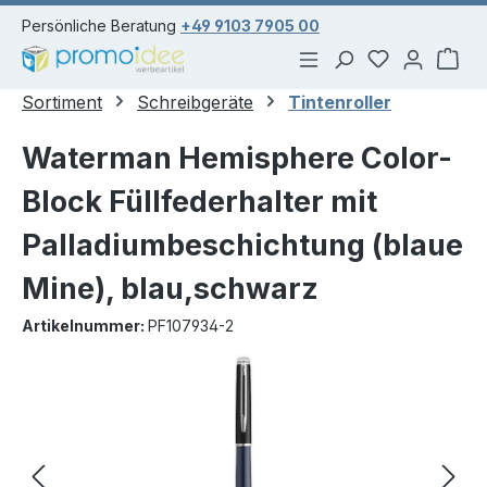
alt springen
Persönliche Beratung
+49 9103 7905 00
Du hast 0 Pr
War
Sortiment
Schreibgeräte
Tintenroller
Waterman Hemisphere Color-
Block Füllfederhalter mit
Palladiumbeschichtung (blaue
Mine), blau,schwarz
Artikelnummer:
PF107934-2
Bildergalerie überspringen