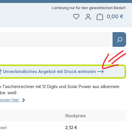
0,00 €
Du hast 0 Produkte auf 
Ware
Unverbindliches Angebot mit Druck einholen
-Taschenrechner mit 12 Digits und Solar Power aus silbernem
rbe: weiß
ionen hier
Stückpreis
2,12 €
ster)