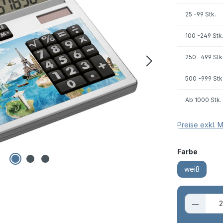
25
-99 Stk.
100
-249 Stk
250
-499 Stk
500
-999 Stk
Ab
1000 Stk.
Preise exkl. 
auswä
Farbe
weiß
Produk