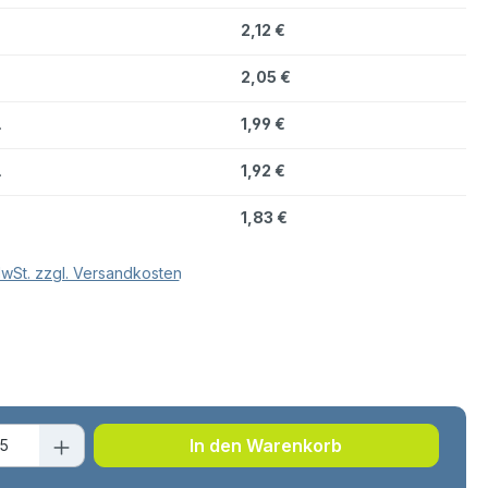
2,12 €
2,05 €
.
1,99 €
.
1,92 €
.
1,83 €
MwSt. zzgl. Versandkosten
hlen
t Anzahl: Gib den gewünschten Wert ei
In den Warenkorb