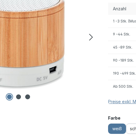
Anzahl
1
-3 Stk. (Mu
9
-44 Stk.
45
-89 Stk.
90
-189 Stk.
190
-499 Stk.
Ab
500 Stk.
Preise exkl. 
auswä
Farbe
weiß
sc