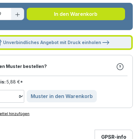
t Anzahl: Gib den gewünschten Wert ei
In den Warenkorb
Unverbindliches Angebot mit Druck einholen
en Muster bestellen?
is:
5,88 €*
Muster in den Warenkorb
ttel hinzufügen
GPSR-info