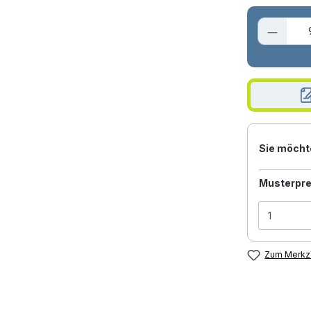
Produk
Sie möcht
Musterpre
Zum Merkze