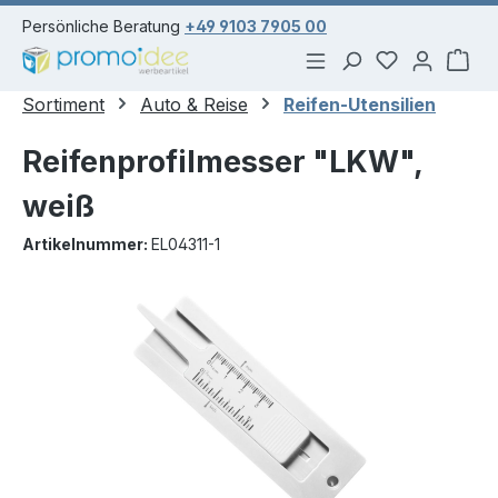
alt springen
Persönliche Beratung
+49 9103 7905 00
Du hast 0 Pr
War
Sortiment
Auto & Reise
Reifen-Utensilien
Reifenprofilmesser "LKW",
weiß
Artikelnummer:
EL04311-1
Bildergalerie überspringen