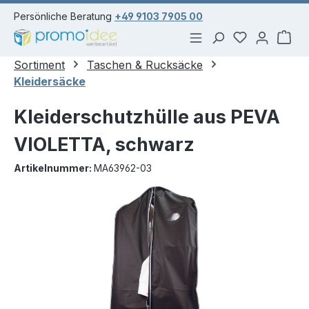
alt springen
Persönliche Beratung
+49 9103 7905 00
Du hast 0 Pr
War
Sortiment
Taschen & Rucksäcke
Kleidersäcke
Kleiderschutzhülle aus PEVA
VIOLETTA, schwarz
Artikelnummer:
MA63962-03
Bildergalerie überspringen