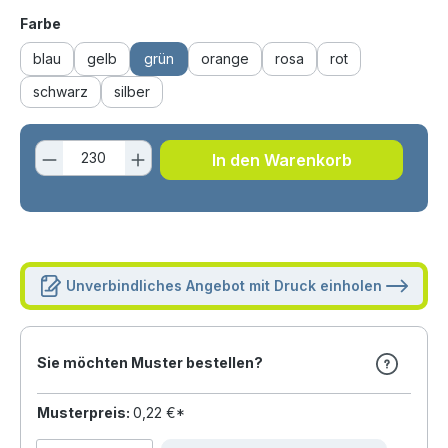
auswählen
Farbe
blau
gelb
grün
orange
rosa
rot
schwarz
silber
Produkt Anzahl: Gib den gewünschten 
In den Warenkorb
Unverbindliches Angebot mit Druck einholen
Sie möchten Muster bestellen?
Musterpreis:
0,22 €*