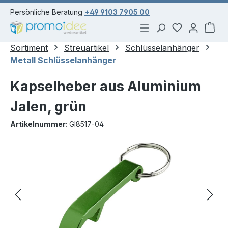
alt springen
Persönliche Beratung
+49 9103 7905 00
Du hast 0 Pr
War
Sortiment
Streuartikel
Schlüsselanhänger
Metall Schlüsselanhänger
Kapselheber aus Aluminium
Jalen, grün
Artikelnummer:
GI8517-04
Bildergalerie überspringen