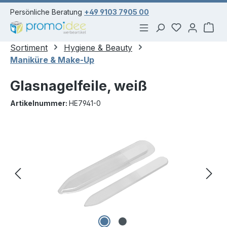
alt springen
Persönliche Beratung
+49 9103 7905 00
Du hast 0 Pr
War
Sortiment
Hygiene & Beauty
Maniküre & Make-Up
Glasnagelfeile, weiß
Artikelnummer:
HE7941-0
Bildergalerie überspringen