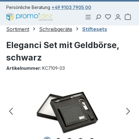
alt springen
Persönliche Beratung
+49 9103 7905 00
Du hast 0 Pr
War
Sortiment
Schreibgeräte
Stiftesets
Eleganci Set mit Geldbörse,
schwarz
Artikelnummer:
KC7109-03
Bildergalerie überspringen