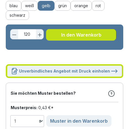
blau
weiß
gelb
grün
orange
rot
schwarz
Produkt Anzahl: Gib den gewünschten 
In den Warenkorb
Unverbindliches Angebot mit Druck einholen
Sie möchten Muster bestellen?
Musterpreis:
0,43 €*
Muster in den Warenkorb