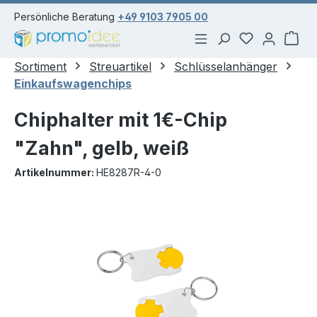
alt springen
Persönliche Beratung
+49 9103 7905 00
Du hast 0 Pr
War
Sortiment
Streuartikel
Schlüsselanhänger
Einkaufswagenchips
Chiphalter mit 1€-Chip
"Zahn", gelb, weiß
Artikelnummer:
HE8287R-4-0
Bildergalerie überspringen