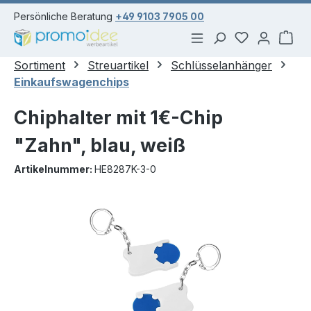
alt springen
Persönliche Beratung
+49 9103 7905 00
Du hast 0 Pr
War
Sortiment
Streuartikel
Schlüsselanhänger
Einkaufswagenchips
Chiphalter mit 1€-Chip
"Zahn", blau, weiß
Artikelnummer:
HE8287K-3-0
Bildergalerie überspringen