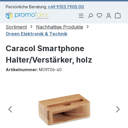
alt springen
Persönliche Beratung
+49 9103 7905 00
Du hast 0 Pr
War
Sortiment
Nachhaltige Produkte
Green Elektronik & Technik
Caracol Smartphone
Halter/Verstärker, holz
Artikelnummer:
MO9706-40
Bildergalerie überspringen