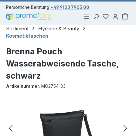
alt springen
Persönliche Beratung
+49 9103 7905 00
Du hast 0 Pr
War
Sortiment
Hygiene & Beauty
Kosmetiktaschen
Brenna Pouch
Wasserabweisende Tasche,
schwarz
Artikelnummer:
MO2754-03
Bildergalerie überspringen