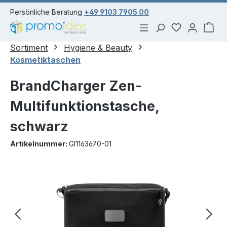
alt springen
Persönliche Beratung
+49 9103 7905 00
Du hast 0 Pr
War
Sortiment
Hygiene & Beauty
Kosmetiktaschen
BrandCharger Zen-
Multifunktionstasche,
schwarz
Artikelnummer:
GI1163670-01
Bildergalerie überspringen