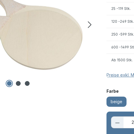
25
-119 Stk.
120
-249 Stk.
250
-599 Stk
600
-1499 St
Ab
1500 Stk.
Preise exkl. 
auswä
Farbe
beige
Produk