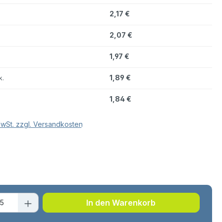
2,17 €
2,07 €
1,97 €
.
1,89 €
k.
1,84 €
MwSt. zzgl. Versandkosten
hlen
t Anzahl: Gib den gewünschten Wert ei
In den Warenkorb