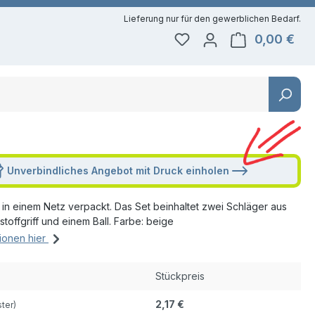
0,00 €
Du hast 0 Produkte auf 
Ware
Unverbindliches Angebot mit Druck einholen
 in einem Netz verpackt. Das Set beinhaltet zwei Schläger aus
stoffgriff und einem Ball. Farbe: beige
ionen hier
Stückpreis
2,17 €
ster)