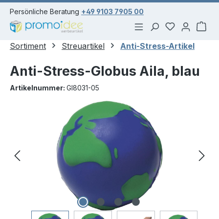
alt springen
Persönliche Beratung
+49 9103 7905 00
Du hast 0 Pr
War
Sortiment
Streuartikel
Anti-Stress-Artikel
Anti-Stress-Globus Aila, blau
Artikelnummer:
GI8031-05
Bildergalerie überspringen