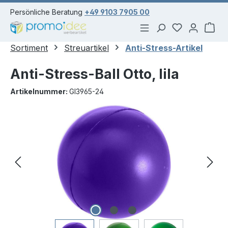
alt springen
Persönliche Beratung
+49 9103 7905 00
Du hast 0 Pr
War
Sortiment
Streuartikel
Anti-Stress-Artikel
Anti-Stress-Ball Otto, lila
Artikelnummer:
GI3965-24
Bildergalerie überspringen