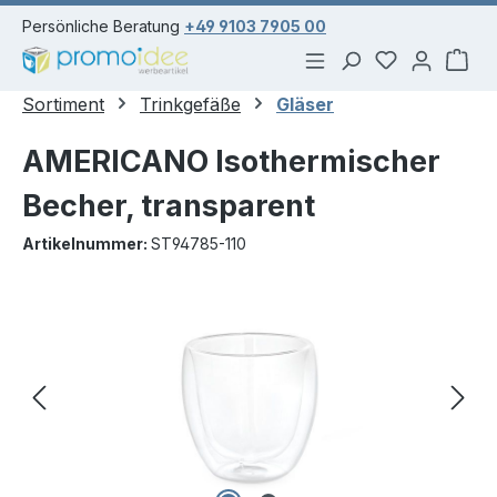
alt springen
Persönliche Beratung
+49 9103 7905 00
Du hast 0 Pr
War
Sortiment
Trinkgefäße
Gläser
AMERICANO Isothermischer
Becher, transparent
Artikelnummer:
ST94785-110
Bildergalerie überspringen