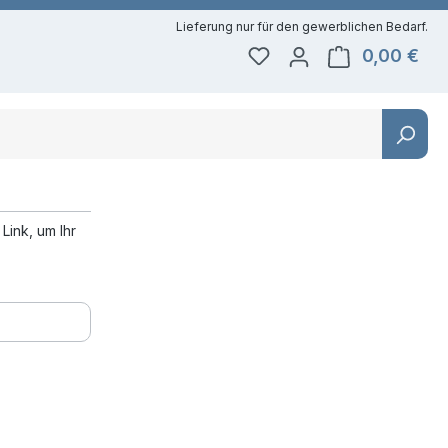
0,00 €
Du hast 0 Produkte auf 
Ware
Link, um Ihr