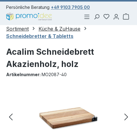
alt springen
Persönliche Beratung
+49 9103 7905 00
Du hast 0 Pr
War
Sortiment
Küche & ZuHause
Schneidebretter & Tabletts
Acalim Schneidebrett
Akazienholz, holz
Artikelnummer:
MO2087-40
Bildergalerie überspringen