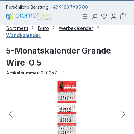
alt springen
Persönliche Beratung
+49 9103 7905 00
Du hast 0 Pr
War
Sortiment
Büro
Werbekalender
Wandkalender
5-Monatskalender Grande
Wire-O 5
Artikelnummer:
GE0047-HE
Bildergalerie überspringen