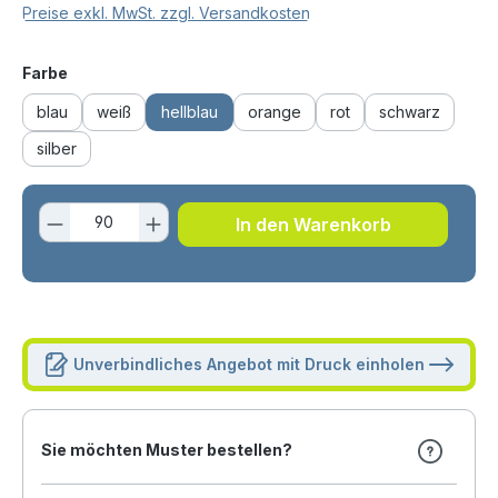
Preise exkl. MwSt. zzgl. Versandkosten
auswählen
Farbe
blau
weiß
hellblau
orange
rot
schwarz
silber
Produkt Anzahl: Gib den gewünschten 
In den Warenkorb
Unverbindliches Angebot mit Druck einholen
Sie möchten Muster bestellen?