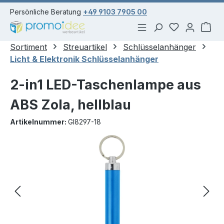
alt springen
Persönliche Beratung
+49 9103 7905 00
Du hast 0 Pr
War
Sortiment
Streuartikel
Schlüsselanhänger
Licht & Elektronik Schlüsselanhänger
2-in1 LED-Taschenlampe aus
ABS Zola, hellblau
Artikelnummer:
GI8297-18
Bildergalerie überspringen