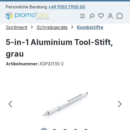
alt springen
Persönliche Beratung
+49 9103 7905 00
Du hast 0 Pr
War
Sortiment
Schreibgeräte
Kombistifte
5-in-1 Aluminium Tool-Stift,
grau
Artikelnummer:
XDP221.55-2
Bildergalerie überspringen